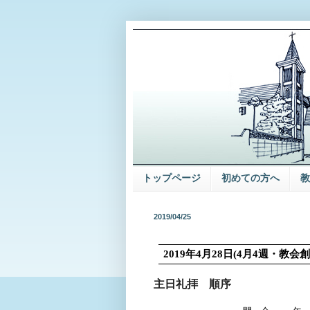
トップページ
初めての方へ
教
2019/04/25
2019
年
4
月
28
日
(4
月
4
週・教会
主日礼拝 順序