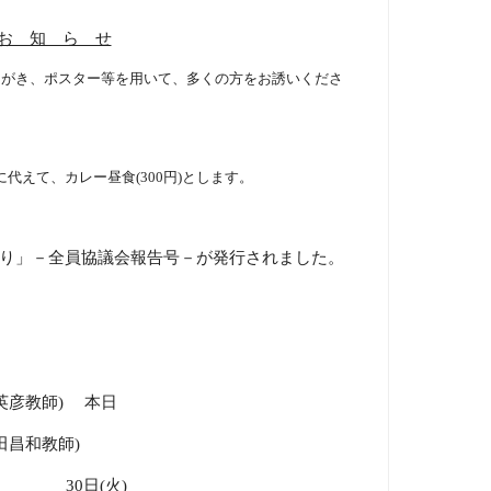
お 知 ら せ
はがき、ポスター等を用いて、多くの方をお誘いくださ
に代えて、カレー昼食
(300
円
)
とします。
り」－全員協議会報告号－が発行されました。
英彦教師
)
本日
田昌和教師
)
30
日
(
火
)