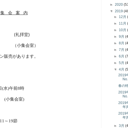
►
2020
(5
▼
2019
(4
集
会
案
内
►
12月
►
11月
►
10月
拝後
(
礼拝堂
)
►
9月
(
►
8月
(
（小集会室）
►
7月
(
ン販売があります。
►
6月
(
►
5月
(
▼
4月
(
201
No
春の
日
(
水
)
午前
8
時
201
No
時
(
小集会室
)
201
年)
201
年)
11
～
19
節
►
3月
(