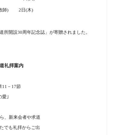
教師
)
2
日
(
木
)
道所開設
30
周年記念誌」が寄贈されました。
道礼拝案内
章
11
－
17
節
愛｣
ら、新来会者や求道
たでも礼拝からご出