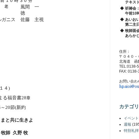
前 １０ 時 ３０ 分
テキス
 老
風間 一
◆
祈祷会
徳
午前10
ルガニス
佐藤 主視
◆
あいお
第二主
◆
牧師面
あらか
住所：
〒０４０－
北海道 函
TEL:0138-
FAX: 0138-
お問い合わ
hpaioi@ou
１４
)
よる福音書
28
章
カテゴリ
6
～
20
節
(
新約
イベント
さまと共に生きよ
週報
(19
特別礼拝
牧師
久野 牧