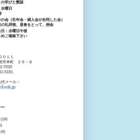
トの学びと懇談
：水曜日
時
いの会（壮年会・婦人会が合同した会）
日の礼拝後、昼食をとって、例会
会日：水曜日午後
じめご連絡下さい
００１１
館市本町 ２９－８
52-7035
31-5181
せEメール：
tlook.jp
ー
(19)
5)
(4)