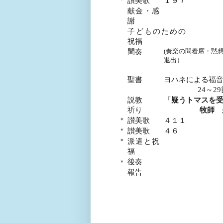
讃美歌
１９７
献金・感
謝
子どものための
祝福
(
奏楽の間着席・黙
間奏
退出）
聖書
ヨハネによる福
24
～
29
説教
「
疑うトマスを
祈り
牧師 
＊
讃美歌
４１１
＊
讃美歌
４６
＊
派遣と祝
福
後奏
＊
報告