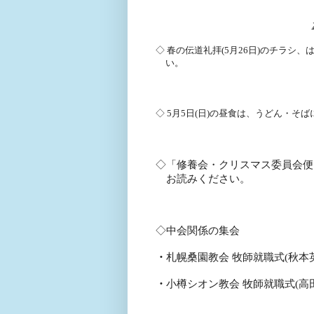
◇ 春の伝道礼拝
(5
月
26
日
)
のチラシ、
い。
◇
5
月
5
日
(
日
)
の昼食は、うどん・そば
◇
「修養会・クリスマス委員会便
お読みください。
◇中会関係の集会
・
札幌桑園教会 牧師就職式
(
秋本
・
小樽シオン教会 牧師就職式
(
高