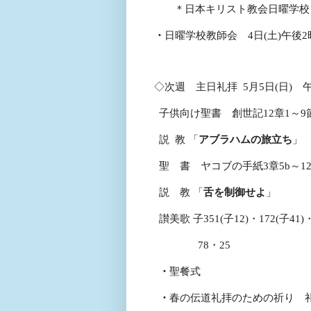
＊日本キリスト教会日曜学校
・
日曜学校教師会
4
日
(
土
)
午後
2
◇次週 主日
礼拝
5
月
5
日
(
日
)
午
子供向け聖書 創世記
12
章
1
～
9
説
教 「
アブラハムの旅立ち
」
聖 書 ヤコブの手紙
3
章
5b
～
1
説 教 「
舌を制御せよ
讃美歌 子
351(
子
12)
・
172(
子
41)
78
・
25
・
聖餐式
・
春の伝道礼拝のための祈り