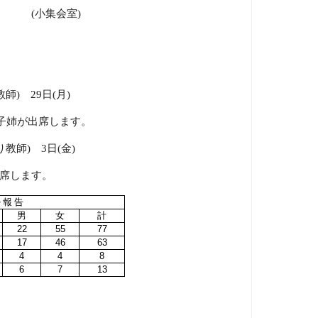
拝後
(
小集会室
)
教師
)
29
日
(
月
)
子姉が出席します。
り教師
)
3
日
(
金
)
席します。
 報 告
男
女
計
22
55
77
17
46
63
4
4
8
6
7
13