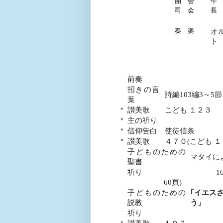
開 会
午 
司 会
長
奏 楽
オ
ト
前奏
招きの言
詩編
103
編
3
～
5
節
葉
＊
讃美歌
こども １２３
＊
主の祈り
＊
信仰告白
使徒信条
＊
讃美歌
４７０
(
こども １
子どものための
マタイに
聖書
祈り
1
60
頁
)
子どものための
｢イエス
説教
う」
祈り
＊