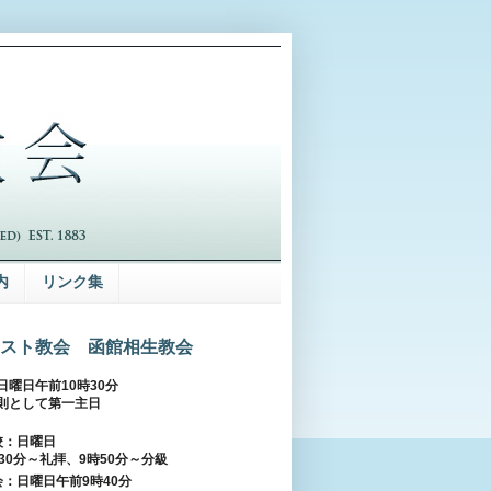
内
リンク集
スト教会 函館相生教会
日曜日午前10時30分
則として第一主日
校：日曜日
30分～礼拝、9時50分～分級
：日曜日午前9時40分