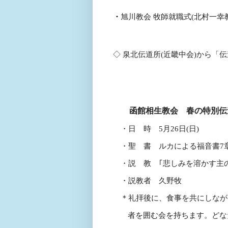
・
旭川教会 牧師就職式
(
北村一幸
◇ 泉北伝道所
(
近畿中会
)
から「伝
函館相生教会 春の特別伝
・日 時
5
月
26
日
(
日
)
・聖 書 ルカによる福音書
7
・説 教 ｢悲しみを溶かす主の
・説教者 久野牧
＊礼拝後に、食事を共にしなが
者を囲む会を持ちます。どな