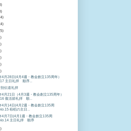
3)
8)
(4)
(4)
(5)
4)
4)
4)
7)
4)
5)
9年4月28日(4月4週・教会創立135周年）
.17 主日礼拝 順序...
特別伝道礼拝
9年4月21日（4月3週・教会創立135周年）
.16 復活節礼拝 順...
9年4月14日(4月2週・教会創立135周
No.15 棕梠の主日...
9年4月7日(4月1週・教会創立135周
No.14 主日礼拝 順序
4)