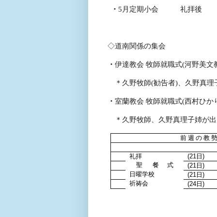
・
5
月定期小会 礼
◇道南関係の集会
・
伊達教会 牧師就職式
(
河野美文
＊久野牧師
(
勧告者
)
、久野真理
・
室蘭教会 牧師就職式
(
西村ひか
＊久野牧師、久野真理子姉が出
前 週 の 教 勢
礼拝
(21
日
)
聖
餐
式
(21
日
)
日曜学校
(21
日
)
祈祷会
(24
日
)