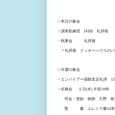
◇本日の集会
・
讃美歌練習
(418)
礼
・
執事会 礼拝後 
＊礼拝後、クッキーハウスのパ
◇今週の集会
・
エンパイアー函館支店礼拝
1
・
祈祷会
１日
(
水
)
午前
10
司会・奨励 牧師 久野 牧
聖 書 エレミヤ書
44
章