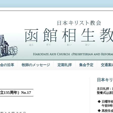
会の沿革
牧師のメッセージ
定期礼拝
集会予定
交通案
日本キリ
主日礼拝：
創立
135
周年）
No.17
聖餐式は原
◆
日曜学
午前9時
◆
高校生会