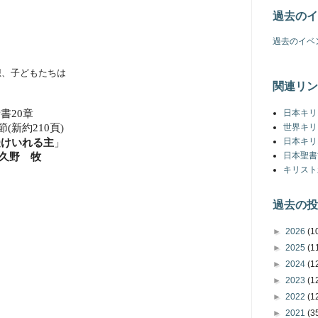
過去のイ
過去のイベ
想、子どもたちは
関連リン
日本キリ
音書
20
章
世界キリ
節
(
新約
210
頁
)
日本キリ
受けいれる主
」
日本聖書
久野 牧
キリスト
過去の投
►
2026
(1
►
2025
(1
►
2024
(1
►
2023
(1
►
2022
(1
►
2021
(3