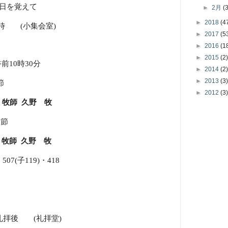
日を覚えて
►
2月
(
►
2018
(4
時
(
小集会室
)
►
2017
(5
►
2016
(1
►
2015
(2)
前
10
時
30
分
►
2014
(2)
►
2013
(3)
節
►
2012
(3)
牧
師
久野 牧
2
節
」
牧
師
久野 牧
・
507(
子
119)
・
418
 礼拝後
(
礼拝堂
)