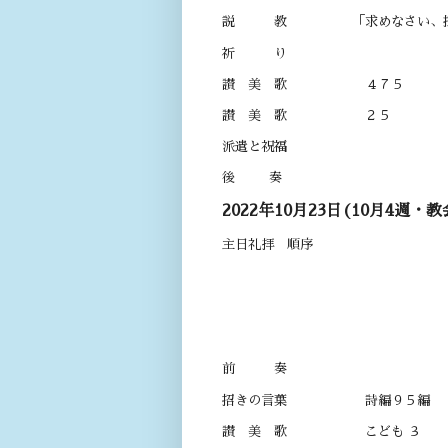
説 教 「求めなさい、探
祈 り
讃 美 歌 ４７５
讃 美 歌 ２５
派遣と祝福
後 奏
2022年10月23日(10月4週・教
主日礼拝 順序
開 会 午前 
司 会 長 
奏 楽 オルガ
前 奏
招きの言葉 詩編９５編 
讃 美 歌 こども ３