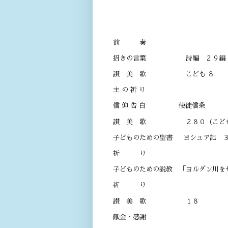
司 会 長
奏 楽 オルガ
前 奏
招きの言葉 詩編 ２９編
讃 美 歌 こども ８
主 の 祈 り
信 仰 告 白 使徒信条
讃 美 歌 ２８０（こども
子どものための聖書 ヨシュア記 
祈 り
子どものための説教 「ヨルダ
祈 り
讃 美 歌 １８
献金・感謝