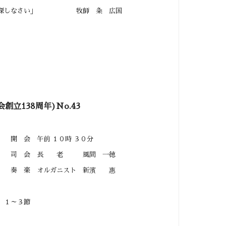
しなさい」 牧師 粂 広国
会創立138周年)No.43
１０時 ３０分
老 風間 一徳
ニスト 新濱 惠
１～３節