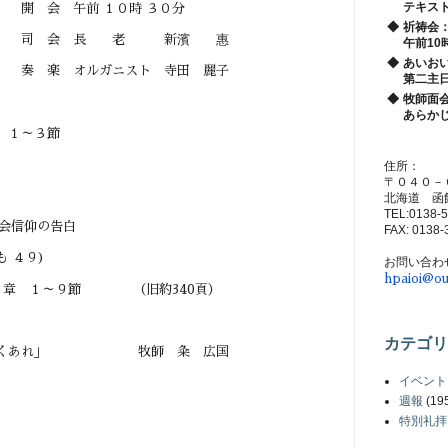
テキス
１０時 ３０分
◆
祈祷会
 老 新濱 惠
午前10
◆
あいお
ニスト 寺田 麗子
第二主
◆
牧師面
あらか
 １～３節
住所：
〒０４０－
北海道 函
TEL:0138-
会信仰の告白
FAX: 0138-
４９)
お問い合わ
hpaioi@ou
１章 １～９節 （旧約340頁）
カテゴリ
雄々しくあれ」 牧師 粂 広国
イベント
週報
(19
特別礼拝