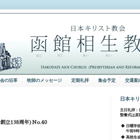
会の沿革
牧師のメッセージ
定期礼拝
集会予定
交通案
日本キリ
主日礼拝：
聖餐式は原
創立138周年)No.40
◆
日曜学
午前9時
◆
高校生会