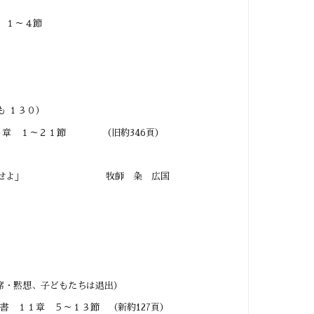
 １～４節
１３０）
６章 １～２１節 （旧約346頁）
コを占領せよ」 牧師 粂 広国
想、子どもたちは退出）
章 ５～１３節 （新約127頁）