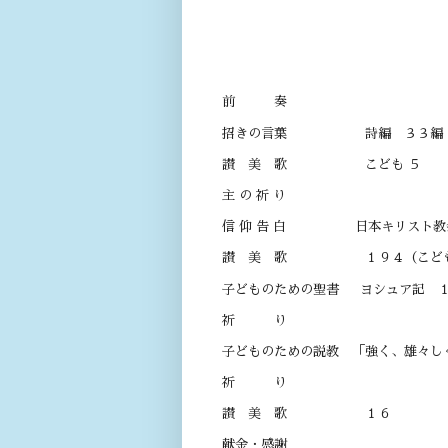
開 会 午前 
司 会 長
奏 楽 オルガ
前 奏
招きの言葉 詩編 ３３編
讃 美 歌 こども ５
主 の 祈 り
信 仰 告 白 日本キリスト教
讃 美 歌 １９４（こども 
子どものための聖書 ヨシュア記 
祈 り
子どものための説教 「強く、
祈 り
讃 美 歌 １６
献金・感謝