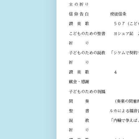
主 の 祈 り
信 仰 告 白 使徒信条
讃 美 歌 ５０７（こども 
こどものための聖書 ヨシュア記 
祈 り
子どものための説教 「シケ
祈 り
讃 美 歌 ４
献金・感謝
子どものための祝福
間 奏 （奏楽の間着席・黙
聖 書 ルカによる福音書 １１
説 教 「内輪で争えば
祈 り