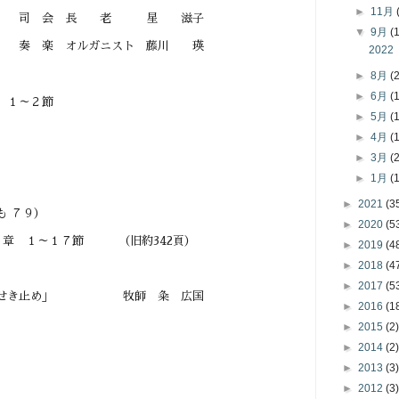
►
11月
 老 星 滋子
▼
9月
(
ニスト 藤川 瑛
202
►
8月
(
►
6月
(
 １～２節
►
5月
(
►
4月
(
►
3月
(
►
1月
(
►
2021
(3
 ７９）
►
2020
(5
３章 １～１７節 （旧約342頁）
►
2019
(4
►
2018
(4
►
2017
(5
ン川をせき止め」 牧師 粂 広国
►
2016
(1
►
2015
(2)
►
2014
(2)
►
2013
(3)
►
2012
(3)