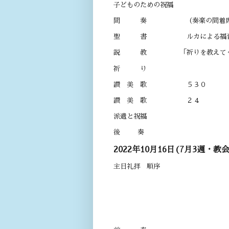
子どものための祝福
間 奏 （奏楽の間着席・黙
聖 書 ルカによる福音書 １
説 教 「祈りを教えて
祈 り
讃 美 歌 ５３０
讃 美 歌 ２４
派遣と祝福
後 奏
2022年10月16日(7月3週・教会
主日礼拝 順序
開 会 午前 
司 会 長
奏 楽 オルガ