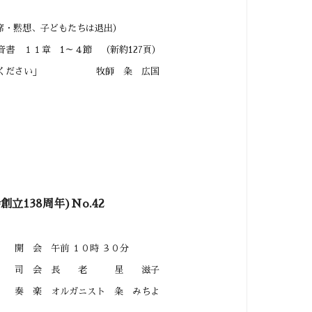
想、子どもたちは退出）
１章 1～４節 （新約127頁）
ください」 牧師 粂 広国
創立138周年)No.42
１０時 ３０分
 老 星 滋子
ニスト 粂 みちよ