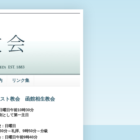
内
リンク集
スト教会 函館相生教会
日曜日午前10時30分
則として第一主日
校：日曜日
30分～礼拝、9時50分～分級
：日曜日午前9時40分