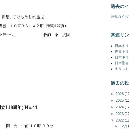
過去のイ
過去のイベ
想、子どもたちは退出）
０章３８～４２節（新約127頁）
関連リン
ただ一つ」 牧師 粂 広国
日本キリ
世界キリ
日本キリ
日本聖書
キリスト
過去の投
►
2026
(1
►
2025
(1
►
2024
(1
創立138周年)No.41
►
2023
(1
▼
2022
(1
►
12月
１０時 ３０分