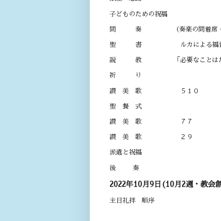
子どものための祝福
間 奏 （奏楽の間着席・黙
聖 書 ルカによる福音書 １
説 教 「必要なことは
祈 り
讃 美 歌 ５１０
聖 餐 式
讃 美 歌 ７７
讃 美 歌 ２９
派遣と祝福
後 奏
2022年10月9日(10月2週・教会
主日礼拝 順序
開 会 午前 