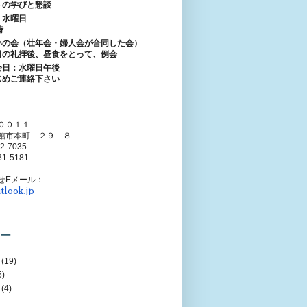
トの学びと懇談
：水曜日
時
いの会（壮年会・婦人会が合同した会）
日の礼拝後、昼食をとって、例会
会日：水曜日午後
じめご連絡下さい
００１１
館市本町 ２９－８
52-7035
31-5181
せEメール：
tlook.jp
ー
(19)
5)
(4)