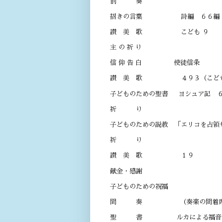
前 奏
招きの言葉 詩編 ６６編
讃 美 歌 こども ９
主 の 祈 り
信 仰 告 白 使徒信条
讃 美 歌 ４９３（こども 
子どものための聖書 ヨシュア記 
祈 り
子どものための説教 「エリ
祈 り
讃 美 歌 １９
献金・感謝
子どものための祝福
間 奏 （奏楽の間着席・黙
聖 書 ルカによる福音書 １１