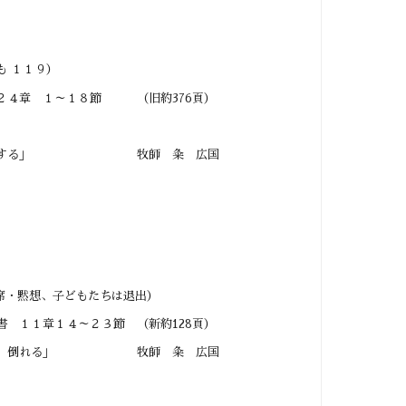
１１９）
２４章 １～１８節 （旧約376頁）
ムで契約する」 牧師 粂 広国
想、子どもたちは退出）
章１４～２３節 （新約128頁）
、倒れる」 牧師 粂 広国