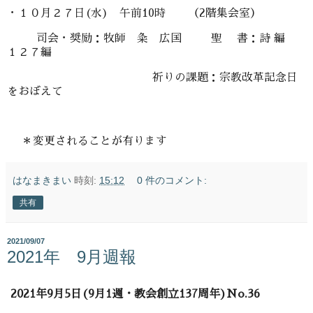
・１０月２７日(水) 午前10時 （2階集会室）
司会・奨励：牧師 粂 広国 聖 書：詩 編
１２７編
祈りの課題：宗教改革記念日
をおぼえて
＊変更されることが有ります
はなまきまい
時刻:
15:12
0 件のコメント:
共有
2021/09/07
2021年 9月週報
2021年9月5日(9月1週・教会創立137周年)No.36