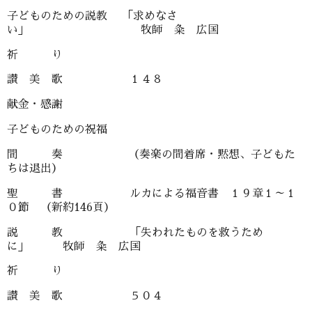
子どものための説教 「求めなさ
い」 牧師 粂 広国
祈 り
讃 美 歌 １４８
献金・感謝
子どものための祝福
間 奏 （奏楽の間着席・黙想、子どもた
ちは退出）
聖 書 ルカによる福音書 １９章１～１
０節 （新約146頁）
説 教 「失われたものを救うため
に」 牧師 粂 広国
祈 り
讃 美 歌 ５０４