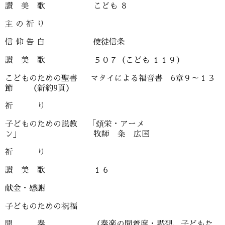
讃 美 歌 こども ８
主 の 祈 り
信 仰 告 白 使徒信条
讃 美 歌 ５０７（こども １１９）
こどものための聖書 マタイによる福音書 6章９～１３
節 （新約9頁）
祈 り
子どものための説教 「頌栄・アーメ
ン」 牧師 粂 広国
祈 り
讃 美 歌 １６
献金・感謝
子どものための祝福
間 奏 （奏楽の間着席・黙想、子どもた