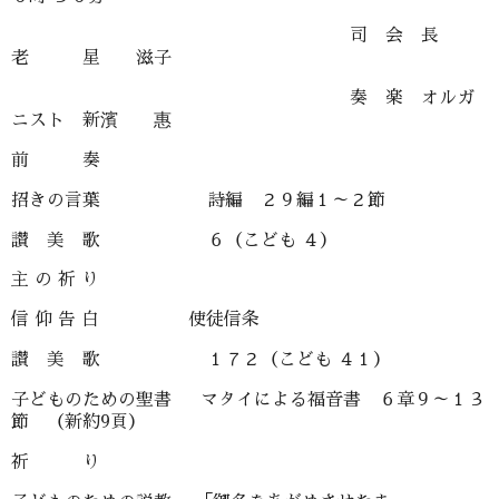
司 会 長
老 星 滋子
奏 楽 オルガ
ニスト 新濱 惠
前 奏
招きの言葉 詩編 ２９編１～２節
讃 美 歌 ６（こども ４）
主 の 祈 り
信 仰 告 白 使徒信条
讃 美 歌 １７２（こども ４１）
子どものための聖書 マタイによる福音書 ６章９～１３
節 （新約9頁）
祈 り