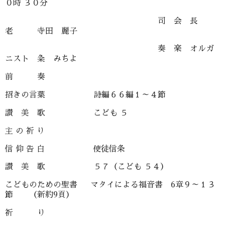
０時 ３０分
司 会 長
老 寺田 麗子
奏 楽 オルガ
ニスト 粂 みちよ
前 奏
招きの言葉 詩編６６編１～４節
讃 美 歌 こども ５
主 の 祈 り
信 仰 告 白 使徒信条
讃 美 歌 ５７（こども ５４）
こどものための聖書 マタイによる福音書 6章９～１３
節 （新約9頁）
祈 り