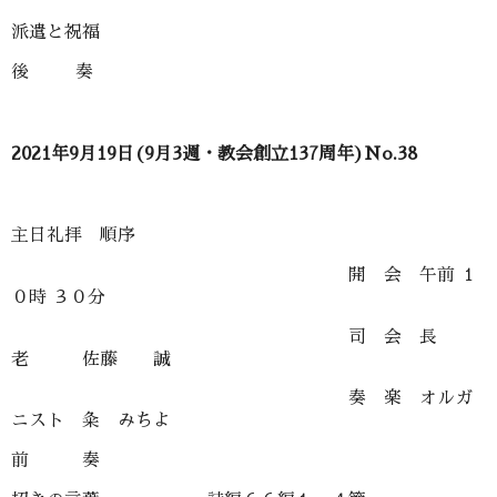
派遣と祝福
後 奏
2021年9月19日(9月3週・教会創立137周年)No.38
主日礼拝 順序
開 会 午前 １
０時 ３０分
司 会 長
老 佐藤 誠
奏 楽 オルガ
ニスト 粂 みちよ
前 奏