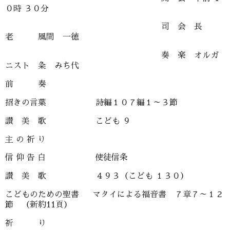
０時 ３０分
司 会 長
老 風間 一徳
奏 楽 オルガ
ニスト 粂 みち代
前 奏
招きの言葉 詩編１０７編１～３節
讃 美 歌 こども ９
主 の 祈 り
信 仰 告 白 使徒信条
讃 美 歌 ４９３（こども １３０）
こどものための聖書 マタイによる福音書 ７章７～１２
節 （新約11頁）
祈 り