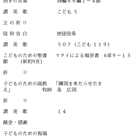
招きの言葉 詩編６６編１～４節
讃 美 歌 こども ５
主 の 祈 り
信 仰 告 白 使徒信条
讃 美 歌 ５０７（こども １１９）
こどものための聖書 マタイによる福音書 6章９～１３
節 （新約9頁）
祈 り
子どものための説教 「御国を来たらせたま
え」 牧師 粂 広国
祈 り
讃 美 歌 １４
献金・感謝
子どものための祝福