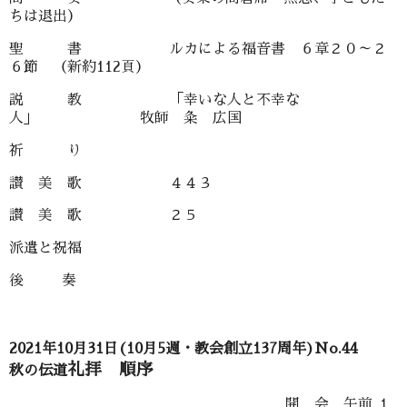
ちは退出）
聖 書 ルカによる福音書 ６章２０～２
６節 （新約112頁）
説 教 「幸いな人と不幸な
人」 牧師 粂 広国
祈 り
讃 美 歌 ４４３
讃 美 歌 ２５
派遣と祝福
後 奏
2021年10月31日(10月5週・教会創立137周年)No.44
礼拝 順序
秋の伝道
開 会 午前 １