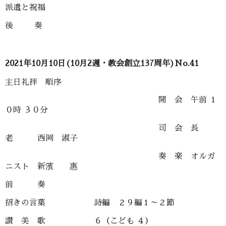
派遣と祝福
後 奏
2021年10月10日(10月2週・教会創立137周年)No.41
主日礼拝 順序
開 会 午前 １
０時 ３０分
司 会 長
老 西岡 淑子
奏 楽 オルガ
ニスト 新濱 惠
前 奏
招きの言葉 詩編 ２９編１～２節
讃 美 歌 ６（こども ４）