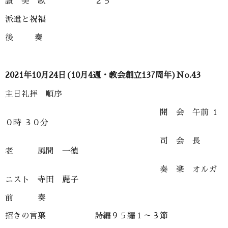
讃 美 歌 ２５
派遣と祝福
後 奏
2021年10月24日(10月4週・教会創立137周年)No.43
主日礼拝 順序
開 会 午前 １
０時 ３０分
司 会 長
老 風間 一徳
奏 楽 オルガ
ニスト 寺田 麗子
前 奏
招きの言葉 詩編９５編１～３節