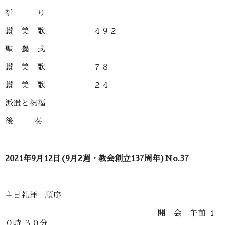
祈 り
讃 美 歌 ４９２
聖 餐 式
讃 美 歌 ７８
讃 美 歌 ２４
派遣と祝福
後 奏
2021年9月12日(9月2週・教会創立137周年)No.37
主日礼拝 順序
開 会 午前 １
０時 ３０分