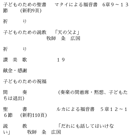
子どものための聖書 マタイによる福音書 6章９～１３
節 （新約9頁）
祈 り
子どものための説教 「天の父よ」
牧師 粂 広国
祈 り
讃 美 歌 １９
献金・感謝
子どものための祝福
間 奏 （奏楽の間着席・黙想、子どもた
ちは退出）
聖 書 ルカによる福音書 ５章１２～１
６節 （新約110頁）
説 教 「だれにも話してはいけな
い」 牧師 粂 広国