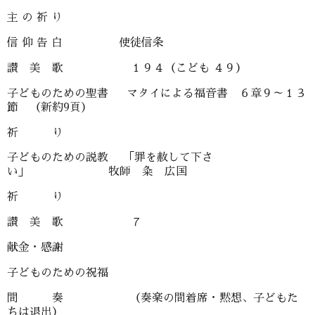
主 の 祈 り
信 仰 告 白 使徒信条
讃 美 歌 １９４（こども ４９）
子どものための聖書 マタイによる福音書 ６章９～１３
節 （新約9頁）
祈 り
子どものための説教 「罪を赦して下さ
い」 牧師 粂 広国
祈 り
讃 美 歌 ７
献金・感謝
子どものための祝福
間 奏 （奏楽の間着席・黙想、子どもた
ちは退出）