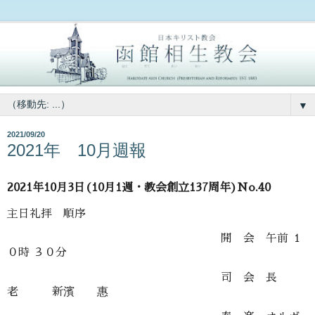
▼
2021/09/20
2021年 10月週報
2021年10月3日(10月1週・教会創立137周年)No.40
主日礼拝 順序
開 会 午前 １
０時 ３０分
司 会 長
老 新濱 惠