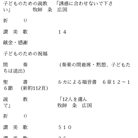
子どものための説教 「誘惑に合わせないで下さ
い」 牧師 粂 広国
祈 り
讃 美 歌 １４
献金・感謝
子どものための祝福
間 奏 （奏楽の間着席・黙想、子どもた
ちは退出）
聖 書 ルカによる福音書 ６章１２～１
６節 （新約112頁）
説 教 「12人を選ん
で」 牧師 粂 広国
祈 り
讃 美 歌 ５１０