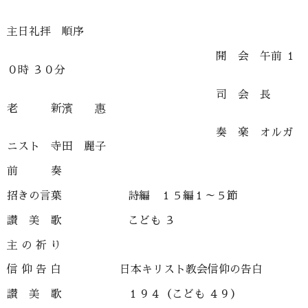
主日礼拝 順序
開 会 午前 １
０時 ３０分
司 会 長
老 新濱 惠
奏 楽 オルガ
ニスト 寺田 麗子
前 奏
招きの言葉 詩編 １５編１～５節
讃 美 歌 こども ３
主 の 祈 り
信 仰 告 白 日本キリスト教会信仰の告白
讃 美 歌 １９４（こども ４９）