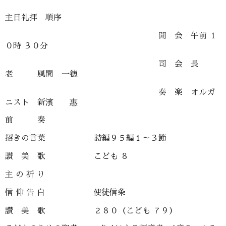
主日礼拝 順序
開 会 午前 １
０時 ３０分
司 会 長
老 風間 一徳
奏 楽 オルガ
ニスト 新濱 惠
前 奏
招きの言葉 詩編９５編１～３節
讃 美 歌 こども ８
主 の 祈 り
信 仰 告 白 使徒信条
讃 美 歌 ２８０（こども ７９）