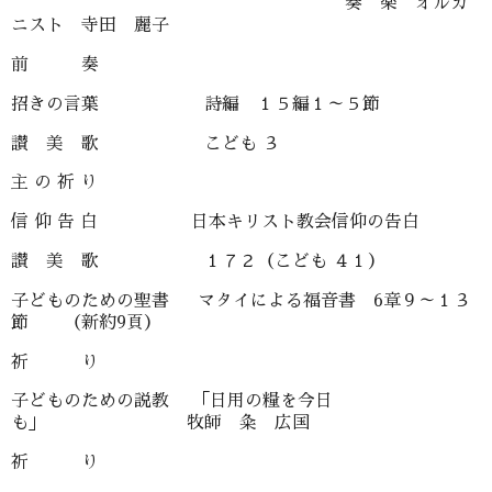
奏 楽 オルガ
ニスト 寺田 麗子
前 奏
招きの言葉 詩編 １５編１～５節
讃 美 歌 こども ３
主 の 祈 り
信 仰 告 白 日本キリスト教会信仰の告白
讃 美 歌 １７２（こども ４１）
子どものための聖書 マタイによる福音書 6章９～１３
節 （新約9頁）
祈 り
子どものための説教 「日用の糧を今日
も」 牧師 粂 広国
祈 り