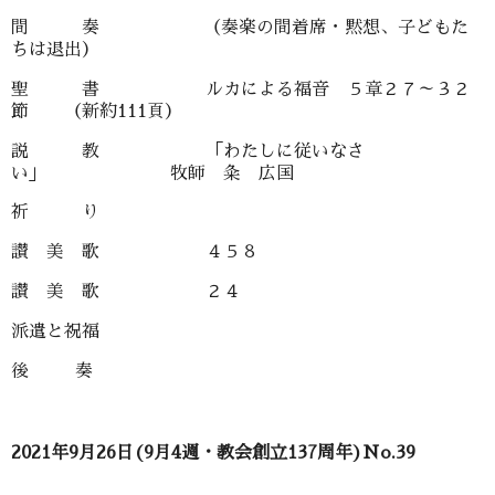
間 奏 （奏楽の間着席・黙想、子どもた
ちは退出）
聖 書 ルカによる福音 ５章２７～３２
節 （新約111頁）
説 教 「わたしに従いなさ
い」 牧師 粂 広国
祈 り
讃 美 歌 ４５８
讃 美 歌 ２４
派遣と祝福
後 奏
2021年9月26日(9月4週・教会創立137周年)No.39