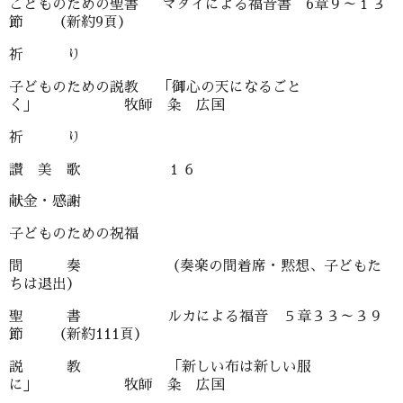
こどものための聖書 マタイによる福音書 6章９～１３
節 （新約9頁）
祈 り
子どものための説教 「御心の天になるごと
く」 牧師 粂 広国
祈 り
讃 美 歌 １６
献金・感謝
子どものための祝福
間 奏 （奏楽の間着席・黙想、子どもた
ちは退出）
聖 書 ルカによる福音 ５章３３～３９
節 （新約111頁）
説 教 「新しい布は新しい服
に」 牧師 粂 広国