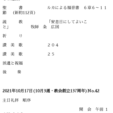
聖 書 ルカによる福音書 ６章６～１１
節 （新約112頁）
説 教 「安息日にしてよいこ
と」 牧師 粂 広国
祈 り
讃 美 歌 ２０４
讃 美 歌 ２５
派遣と祝福
後 奏
2021年10月17日(10月3週・教会創立137周年)No.42
主日礼拝 順序
開 会 午前 １