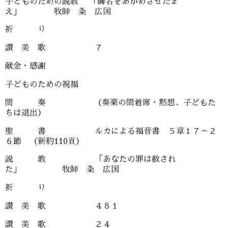
子どものための説教 「御名をあがめさせたま
え」 牧師 粂 広国
祈 り
讃 美 歌 ７
献金・感謝
子どものための祝福
間 奏 （奏楽の間着席・黙想、子どもた
ちは退出）
聖 書 ルカによる福音書 ５章１７～２
６節 （新約110頁）
説 教 「あなたの罪は赦され
た」 牧師 粂 広国
祈 り
讃 美 歌 ４８１
讃 美 歌 ２４