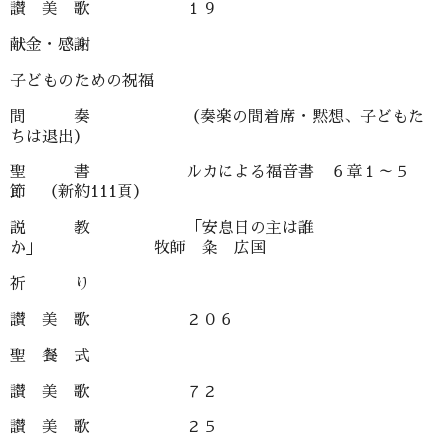
讃 美 歌 １９
献金・感謝
子どものための祝福
間 奏 （奏楽の間着席・黙想、子どもた
ちは退出）
聖 書 ルカによる福音書 ６章１～５
節 （新約111頁）
説 教 「安息日の主は誰
か」 牧師 粂 広国
祈 り
讃 美 歌 ２０６
聖 餐 式
讃 美 歌 ７２
讃 美 歌 ２５