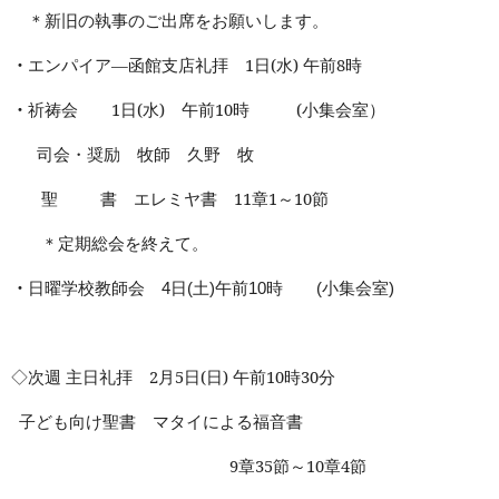
＊新旧の執事のご出席をお願いします。
・
エンパイア―函館支店礼拝
1
日
(
水
)
午前
8
時
・
祈祷会
1
日
(
水
)
午前
10
時
(
小集会室）
司会・奨励 牧師 久野 牧
聖 書 エレミヤ書
11
章
1
～
10
節
＊定期総会を終えて。
・
日曜学校教師会
日
土
午前
時
小集会室
4
(
)
10
(
)
◇次週 主日礼拝
2
月
5
日
(
日
)
午前
10
時
30
分
子ども向け聖書 マタイによる福音書
9
章
35
節～
10
章
4
節