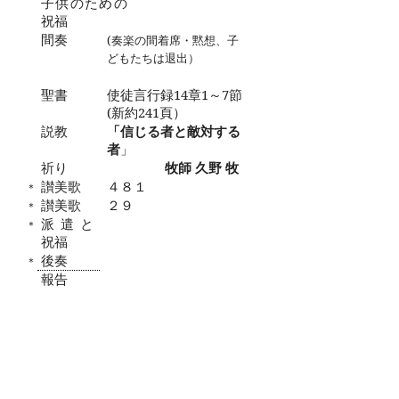
子供のための
祝福
間奏
(
奏楽の間着席・黙想、子
どもたちは退出）
聖書
使徒言行録
14
章
1
～
7
節
(
新約
241
頁）
説教
「信じる者と敵対する
者
」
祈り
牧師 久野 牧
讃美歌
４８１
＊
讃美歌
２９
＊
派遣と
＊
祝福
後奏
＊
報告