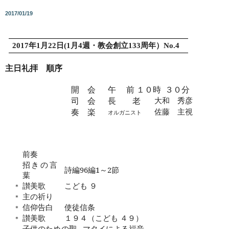
2017/01/19
2017
年
1
月
22
日
(1
月
4
週・教会創立
133
周年）
No.4
主日礼拝 順序
開 会
午 前 １０時
３０分
司 会
長 老
大和 秀彦
奏 楽
佐藤 主視
オルガニスト
前奏
招きの言
詩編
96
編
1
～
2
節
葉
讃美歌
こども ９
＊
主の祈り
＊
信仰告白
使徒信条
＊
讃美歌
１９４（こども ４９）
＊
子供のための聖
マタイによる福音