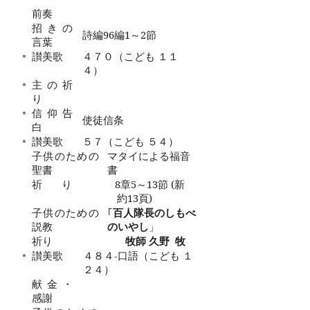
前奏
招きの
詩編
96
編
1
～
2
節
言葉
讃美歌
４７０（こども １１
＊
４）
主の祈
＊
り
信仰告
＊
使徒信条
白
讃美歌
５７（こども ５４）
＊
子供のための
マタイによる福音
聖書
書
祈
り
8
章
5
～
13
節
(
新
約
13
頁
)
子供のための
｢
百人隊長のしもべ
説教
のいやし
」
祈り
牧師 久野
牧
讃美歌
４８４‐口語（こども １
＊
２４）
献金・
感謝