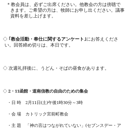
＊教会員は、必ずご出席ください。他教会の方は傍聴で
きます。ご希望の方は、牧師にお申し出ください。議事
資料を差し上げます。
◇
｢教会活動・奉仕に関するアンケート｣
にお答えくださ
い。回答締め切りは、本日です。
◇ 次週礼拝後に、うどん・そばの昼食があります。
◇
2
・
11
函館・道南信教の自由のための集会
・日 時
2
月
11
日
(
土
)
午後
1
時
30
分～
3
時
・会 場 カトリック宮前町教会
・主 題 「神の言はつながれていない」
(
セブンスデー・ア