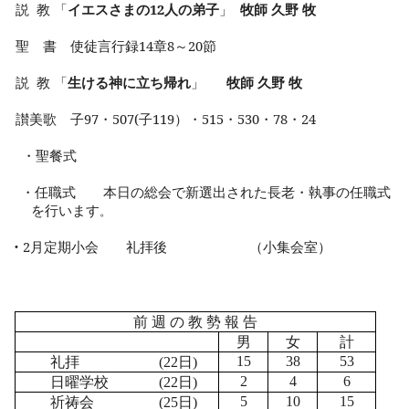
説
教 「
イエスさまの
12
人の弟子
」
牧師 久野 牧
聖 書 使徒言行録
14
章
8
～
20
節
説
教 「
生ける神に立ち帰れ
」
牧師 久野 牧
讃美歌 子
97
・
507(
子
119
）・
515
・
530
・
78
・
24
・聖餐式
・任職式 本日の総会で新選出された長老・執事の任職式
を行います
。
・
2
月定期小会 礼拝後 （小集会室）
前 週 の 教 勢 報 告
男
女
計
礼拝
日
15
38
53
(22
)
日曜学校
日
2
4
6
(22
)
祈祷会
日
5
10
15
(25
)