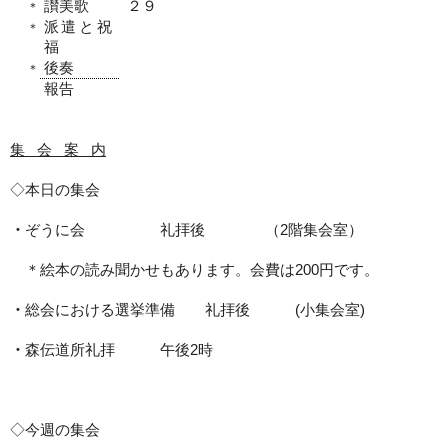
讃美歌
２９
＊
派遣と祝
＊
福
後奏
＊
報告
集
会
案
内
◇本日の集会
・
ぞうに会 礼拝後 （
階集会室）
2
＊絵本の読み聞かせもあります。会費は
円です。
200
・
総会における選挙準備 礼拝後
小集会室
(
)
・
森伝道所礼拝 午後
時
2
◇今週の集会