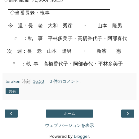
◇当番長老・執事
今 週：長 老 大和 秀彦 ・ 山本 隆男
〃 ：執 事 平林多美子・高橋香代子・阿部春代
次 週：長 老 山本 隆男 ・ 新濱 惠
〃 ：執
事 高橋香代子・阿部春代・平林多美子
teraken
時刻:
16:30
0 件のコメント:
共有
‹
›
ホーム
ウェブ バージョンを表示
Powered by
Blogger
.