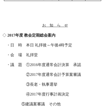
お 知 ら せ
◇
2017
年度 教会定期総会案内
・日 時 本日 礼拝後～午後
4
時予定
・会 場 礼拝堂
・議 題 ①
2016
年度通常会計決算 承認
②
2017
年度通常会計予算案審議
③長老・執事選挙
④
2017
年度行事計画決定
⑤建議案審議 その他