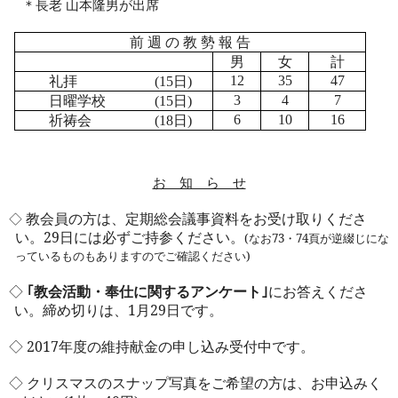
＊長老 山本隆男が出席
前 週 の 教 勢 報 告
男
女
計
礼拝
日
12
35
47
(15
)
日曜学校
日
3
4
7
(15
)
祈祷会
日
6
10
16
(18
)
お 知 ら せ
教会員の方は、定期総会議事資料をお受け取りくださ
◇
い。
29
日には必ずご持参ください。
(
なお
73
・
74
頁が逆綴じにな
っているものもありますのでご確認ください
)
◇
｢教会活動・奉仕に関するアンケート｣
にお答えくださ
い。締め切りは、
1
月
29
日です。
◇
2017
年度の維持献金の申し込み受付中です。
◇ クリスマスのスナップ写真をご希望の方は、お申込みく