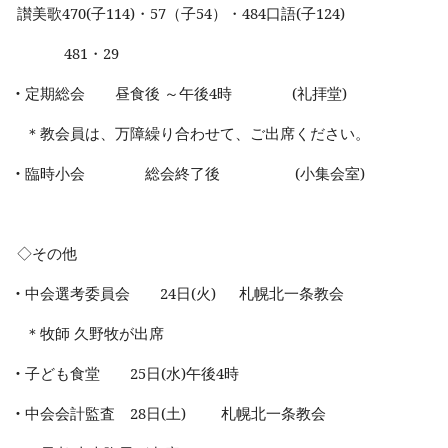
讃美歌
470(
子
114)
・
57
（子
54
）・
484
口語
(
子
124)
481
・
29
・
定期総会 昼食後 ～午後
4
時
(
礼拝堂
)
＊教会員は、万障繰り合わせて、ご出席ください。
・
臨時小会 総会終了後
(
小集会室
)
◇その他
・
中会選考委員会
24
日
(
火
)
札幌北一条教会
＊牧師 久野牧が出席
・
子ども食堂
25
日
(
水
)
午後
4
時
・
中会会計監査
28
日
(
土
)
札幌北一条教会