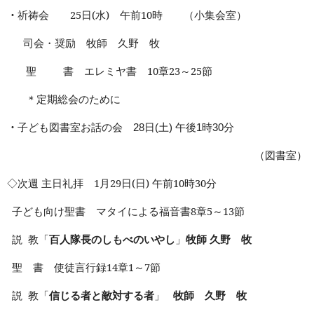
・
祈祷会
25
日
(
水
)
午前
10
時 （小集会室）
司会・奨励 牧師 久野 牧
聖 書 エレミヤ書
10
章
23
～
25
節
＊定期総会のために
・
子ども図書室お話の会
日
土
午後
時
分
28
(
)
1
30
（図書室）
◇次週 主日礼拝
1
月
29
日
(
日
)
午前
10
時
30
分
子ども向け聖書 マタイによる福音書
8
章
5
～
13
節
説
教「
百人隊長のしもべのいやし
」
牧師 久野 牧
聖 書 使徒言行録
14
章
1
～
7
節
説
教「
信じる者と敵対する者
」
牧師 久野 牧