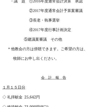
・議 題 ①
2016
年度通常会計決算 承認
②
2017
年度通常会計予算案審議
③長老・執事選挙
④
2017
年度行事計画決定
⑤建議案審議 その他
＊他教会の方は傍聴できます。ご希望の方は、
牧師にお申し出ください。
会 計 報 告
１月１５日分
◇ 礼拝献金
25,642
円
◇ 維持献金
71,000
円
(8
口
)