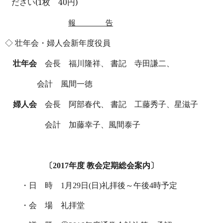
ださい
(1
枚
40
円
)
報 告
◇ 壮年会・婦人会新年度役員
壮年会
会長 福川隆祥、 書記 寺田謙二、
会計 風間一徳
婦人会
会長 阿部春代、 書記 工藤秀子、星滋子
会計 加藤幸子、風間泰子
〔
2017
年度 教会定期総会案内〕
・日 時
1
月
29
日
(
日
)
礼拝後～午後
4
時予定
・会 場 礼拝堂