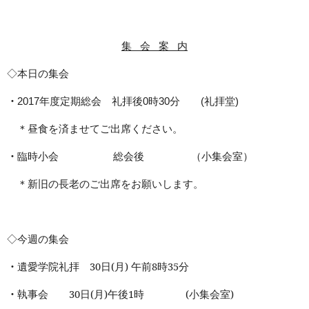
集
会
案
内
◇本日の集会
・
年度
定期総会 礼拝後
時
分
礼拝堂
2017
0
30
(
)
＊昼食を済ませてご出席ください。
・
臨時小会
総会後
（小集会室）
＊新旧の長老のご出席をお願いします。
◇今週の集会
・
遺愛学院礼拝
30
日
(
月
)
午前
8
時
35
分
・
執事会
30
日
(
月
)
午後
1
時
(
小集会室
)