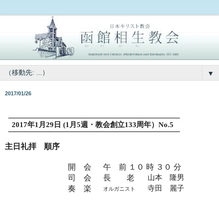
▼
2017/01/26
2017
年
1
月
29
日
(1
月
5
週・教会創立
133
周年）
No.5
主日礼拝 順序
開 会
午 前 １０ 時 ３０ 分
司 会
長 老
山本 隆男
奏 楽
寺田 麗子
オルガニスト