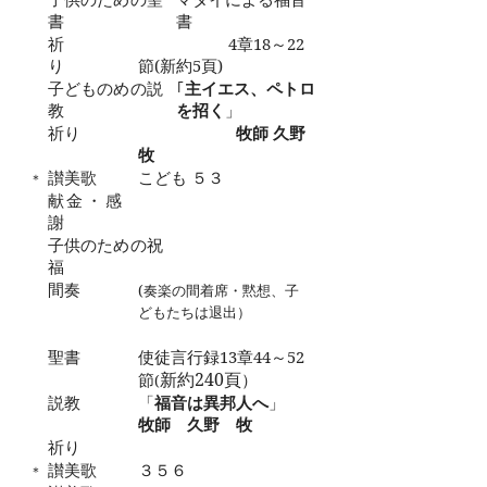
書
書
祈
4
章
18
～
22
り
節
(
新約
5
頁
)
子どものめの説
｢
主イエス、ペトロ
教
を招く
」
祈り
牧師 久野
牧
讃美歌
こども ５３
＊
献金・感
謝
子供のための祝
福
間奏
(
奏楽の間着席・黙想、子
どもたちは退出）
聖書
使徒言行録
13
章
44
～
52
新約
240
頁
節
）
(
説教
「
福音は異邦人へ
」
牧師 久野 牧
祈り
讃美歌
３５６
＊