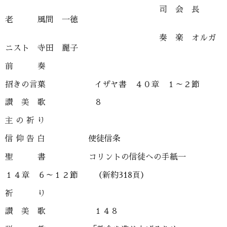
司 会 長
老 風間 一徳
奏 楽 オルガ
ニスト 寺田 麗子
前 奏
招きの言葉 イザヤ書 ４０章 １～２節
讃 美 歌 ８
主 の 祈 り
信 仰 告 白 使徒信条
聖 書 コリントの信徒への手紙一
１４章 ６～１２節 （新約318頁）
祈 り
讃 美 歌 １４８