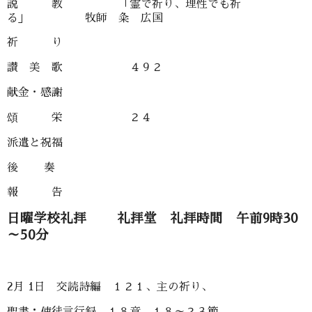
説 教 「霊で祈り、理性でも祈
る」 牧師 粂 広国
祈 り
讃 美 歌 ４９２
献金・感謝
頌 栄 ２４
派遣と祝福
後 奏
報 告
日曜学校礼拝 礼拝堂 礼拝時間 午前9時30
～50分
2月 1日 交読詩編 １２１、主の祈り、
聖書：使徒言行録 １８章 １８～２３節、