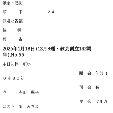
献金・感謝
頌 栄 ２４
派遣と祝福
後 奏
報 告
2026年1月18日(12月3週・教会創立142周
年)No.55
主日礼拝 順序
開 会 午前 １
０時 ３０分
司 会 長
老 寺田 麗子
奏 楽 オルガ
ニスト 粂 みちよ