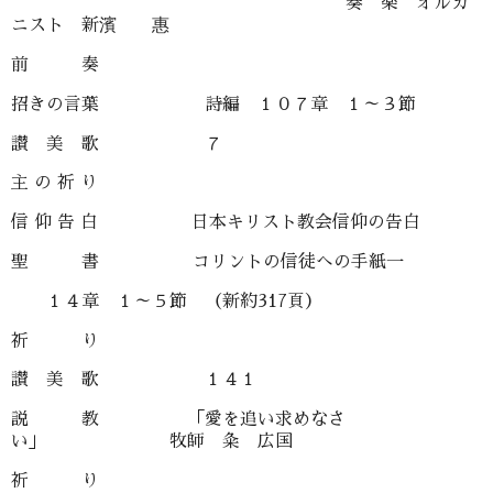
奏 楽 オルガ
ニスト 新濱 惠
前 奏
招きの言葉 詩編 １０７章 １～３節
讃 美 歌 ７
主 の 祈 り
信 仰 告 白 日本キリスト教会信仰の告白
聖 書 コリントの信徒への手紙一
１４章 １～５節 （新約317頁）
祈 り
讃 美 歌 １４１
説 教 「愛を追い求めなさ
い」 牧師 粂 広国
祈 り