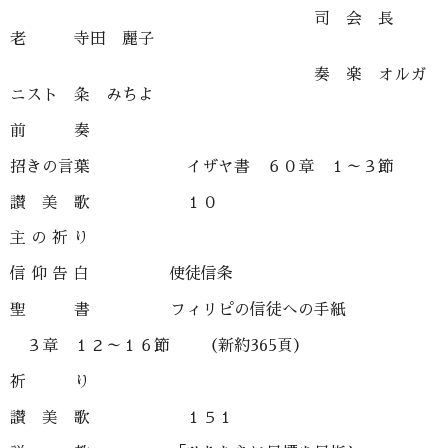
司 会 長
老 寺田 麗子
奏 楽 オルガ
ニスト 粂 みちよ
前 奏
招きの言葉 イザヤ書 ６０章 １～３節
讃 美 歌 １０
主 の 祈 り
信 仰 告 白 使徒信条
聖 書 フィリピの信徒への手紙
３章 １２～１６節 （新約365頁）
祈 り
讃 美 歌 １５１