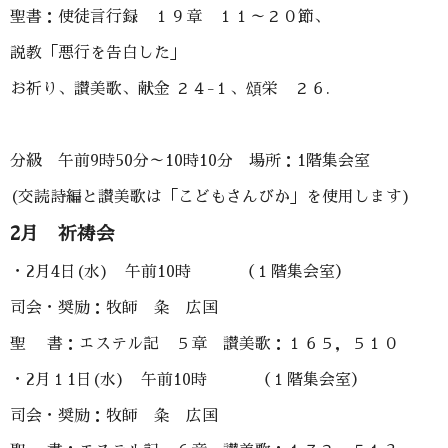
聖書：使徒言行録 １９章 １１～２０節、
説教「悪行を告白した」
お祈り、讃美歌、献金 ２４-１、頌栄 ２６.
分級 午前9時50分～10時10分 場所：1階集会室
(交読詩編と讃美歌は「こどもさんびか」を使用します)
2月 祈祷会
・2月4日(水) 午前10時 （１階集会室）
司会・奨励：牧師 粂 広国
聖 書：エステル記 ５章 讃美歌：１６５，５１０
・2月１1日(水) 午前10時 （１階集会室）
司会・奨励：牧師 粂 広国