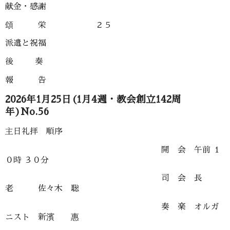
献金・感謝
頌 栄 ２５
派遣と祝福
後 奏
報 告
2026年1月25日(1月4週・教会創立142周
年)No.56
主日礼拝 順序
開 会 午前 １
０時 ３０分
司 会 長
老 佐々木 聡
奏 楽 オルガ
ニスト 新濱 惠