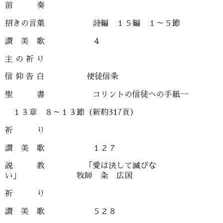
前 奏
招きの言葉 詩編 １５編 １～５節
讃 美 歌 ４
主 の 祈 り
信 仰 告 白 使徒信条
聖 書 コリントの信徒への手紙一
１３章 ８～１３節（新約317頁）
祈 り
讃 美 歌 １２７
説 教 「愛は決して滅びな
い」 牧師 粂 広国
祈 り
讃 美 歌 ５２８