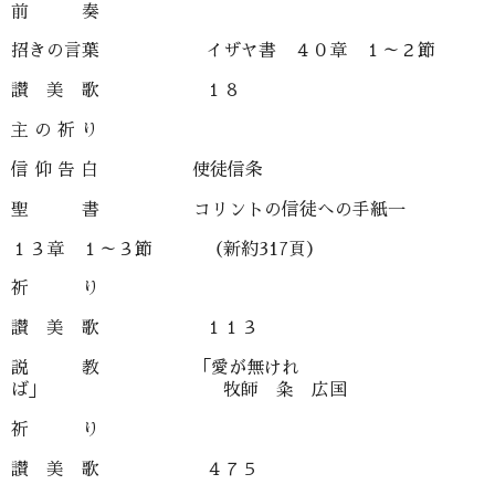
前 奏
招きの言葉 イザヤ書 ４０章 １～２節
讃 美 歌 １８
主 の 祈 り
信 仰 告 白 使徒信条
聖 書 コリントの信徒への手紙一
１３章 １～３節 （新約317頁）
祈 り
讃 美 歌 １１３
説 教 「愛が無けれ
ば」 牧師 粂 広国
祈 り
讃 美 歌 ４７５