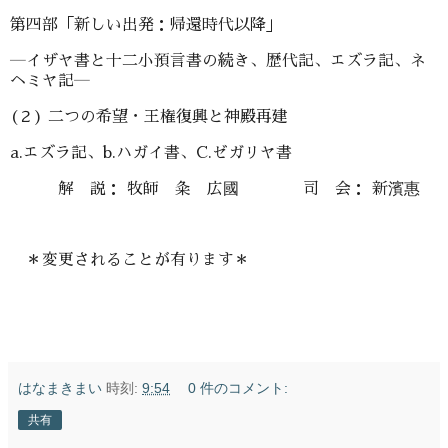
第四部「新しい出発：帰還時代以降」
―イザヤ書と十二小預言書の続き、歴代記、エズラ記、ネ
ヘミヤ記―
(２) 二つの希望・王権復興と神殿再建
a.エズラ記、b.ハガイ書、C.ゼガリヤ書
解 説： 牧師 粂 広國 司 会： 新濱惠
＊変更されることが有ります＊
はなまきまい
時刻:
9:54
0 件のコメント:
共有