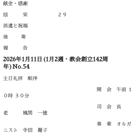
献金・感謝
頌 栄 ２９
派遣と祝福
後 奏
報 告
2026年1月11日(1月2週・教会創立142周
年)No.54
主日礼拝 順序
開 会 午前 １
０時 ３０分
司 会 長
老 風間 一徳
奏 楽 オルガ
ニスト 寺田 麗子