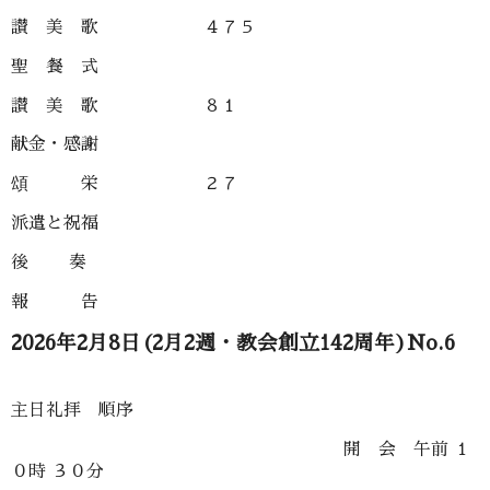
讃 美 歌 ４７５
聖 餐 式
讃 美 歌 ８１
献金・感謝
頌 栄 ２７
派遣と祝福
後 奏
報 告
2026年2月8日(2月2週・教会創立142周年)No.6
主日礼拝 順序
開 会 午前 １
０時 ３０分