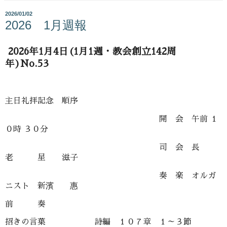
2026/01/02
2026 1月週報
2026年1月4日(1月1週・教会創立142周
年)No.53
主日礼拝記念 順序
開 会 午前 １
０時 ３０分
司 会 長
老 星 滋子
奏 楽 オルガ
ニスト 新濱 惠
前 奏
招きの言葉 詩編 １０７章 １～３節