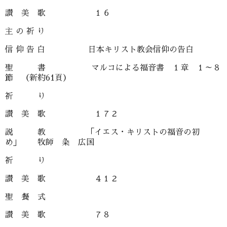
讃 美 歌 １６
主 の 祈 り
信 仰 告 白 日本キリスト教会信仰の告白
聖 書 マルコによる福音書 １章 １～８
節 （新約61頁）
祈 り
讃 美 歌 １７２
説 教 「イエス・キリストの福音の初
め」 牧師 粂 広国
祈 り
讃 美 歌 ４１２
聖 餐 式
讃 美 歌 ７８