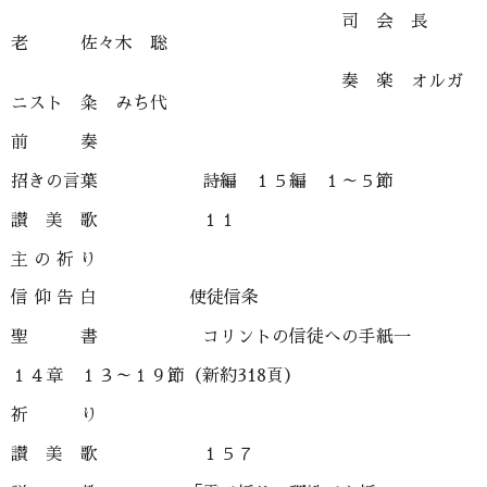
司 会 長
老 佐々木 聡
奏 楽 オルガ
ニスト 粂 みち代
前 奏
招きの言葉 詩編 １５編 １～５節
讃 美 歌 １１
主 の 祈 り
信 仰 告 白 使徒信条
聖 書 コリントの信徒への手紙一
１４章 １３～１９節（新約318頁）
祈 り
讃 美 歌 １５７