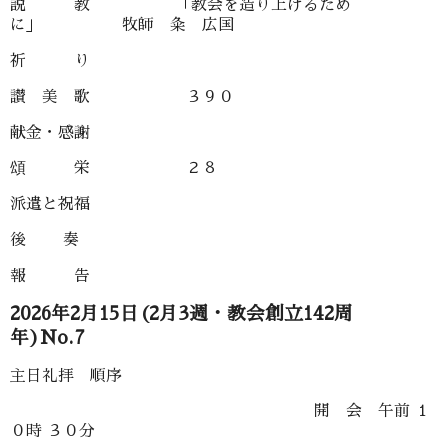
説 教 「教会を造り上げるため
に」 牧師 粂 広国
祈 り
讃 美 歌 ３９０
献金・感謝
頌 栄 ２８
派遣と祝福
後 奏
報 告
2026年2月15日(2月3週・教会創立142周
年)No.7
主日礼拝 順序
開 会 午前 １
０時 ３０分