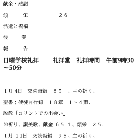
献金・感謝
頌 栄 ２６
派遣と祝福
後 奏
報 告
日曜学校礼拝 礼拝堂 礼拝時間 午前9時30
～50分
１月 4日 交読詩編 ８５ 、主の祈り、
聖書：使徒言行録 １８章 １～４節、
説教「コリントでの出会い」
お祈り、讃美歌、献金 ６５-１、頌栄 ２５.
１月 １1日 交読詩編 ９５、主の祈り、