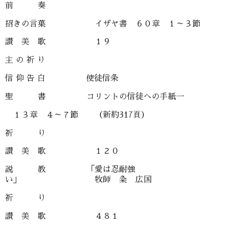
前 奏
招きの言葉 イザヤ書 ６０章 １～３節
讃 美 歌 １９
主 の 祈 り
信 仰 告 白 使徒信条
聖 書 コリントの信徒への手紙一
１３章 ４～７節 （新約317頁）
祈 り
讃 美 歌 １２０
説 教 「愛は忍耐強
い」 牧師 粂 広国
祈 り
讃 美 歌 ４８１