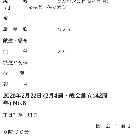
説 教 「ひたむきに目標を目指し
て」 元長老 佐々木英二
祈 り
讃 美 歌 ５２９
献金・感謝
頌 栄 ２９
派遣と祝福
後 奏
報 告
2026年2月22日(2月4週・教会創立142周
年)No.8
主日礼拝 順序
開 会 午前 １
０時 ３０分