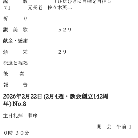
説 教 「ひたむきに目標を目指し
て」 元長老 佐々木英二
祈 り
讃 美 歌 ５２９
献金・感謝
頌 栄 ２９
派遣と祝福
後 奏
報 告
2026年2月22日(2月4週・教会創立142周
年)No.8
主日礼拝 順序
開 会 午前 １
０時 ３０分