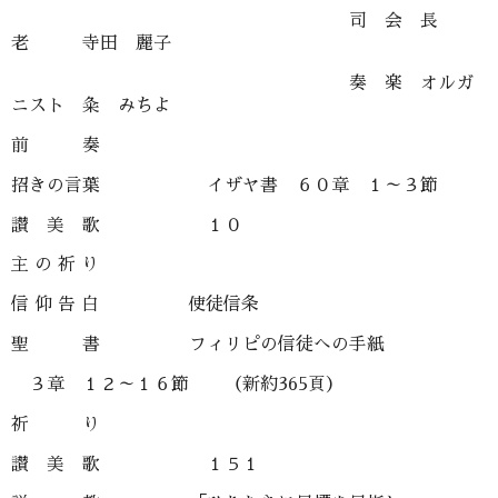
司 会 長
老 寺田 麗子
奏 楽 オルガ
ニスト 粂 みちよ
前 奏
招きの言葉 イザヤ書 ６０章 １～３節
讃 美 歌 １０
主 の 祈 り
信 仰 告 白 使徒信条
聖 書 フィリピの信徒への手紙
３章 １２～１６節 （新約365頁）
祈 り
讃 美 歌 １５１