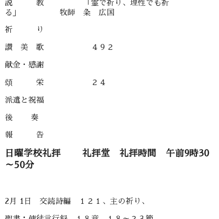
説 教 「霊で祈り、理性でも祈
る」 牧師 粂 広国
祈 り
讃 美 歌 ４９２
献金・感謝
頌 栄 ２４
派遣と祝福
後 奏
報 告
日曜学校礼拝 礼拝堂 礼拝時間 午前9時30
～50分
2月 1日 交読詩編 １２１、主の祈り、
聖書：使徒言行録 １８章 １８～２３節、