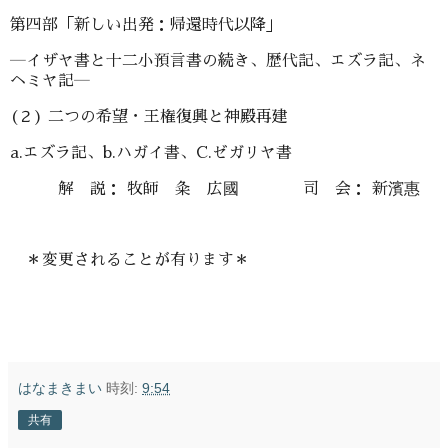
第四部「新しい出発：帰還時代以降」
―イザヤ書と十二小預言書の続き、歴代記、エズラ記、ネ
ヘミヤ記―
(２) 二つの希望・王権復興と神殿再建
a.エズラ記、b.ハガイ書、C.ゼガリヤ書
解 説： 牧師 粂 広國 司 会： 新濱惠
＊変更されることが有ります＊
はなまきまい
時刻:
9:54
共有