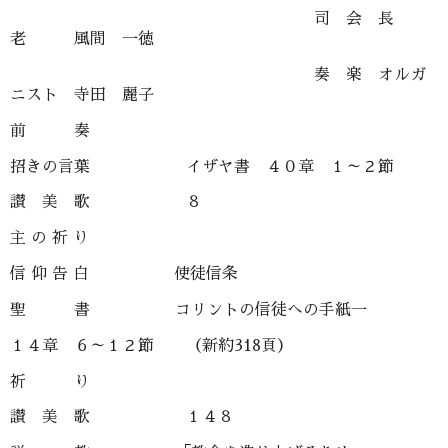
司 会 長
老 風間 一徳
奏 楽 オルガ
ニスト 寺田 麗子
前 奏
招きの言葉 イザヤ書 ４０章 １～２節
讃 美 歌 ８
主 の 祈 り
信 仰 告 白 使徒信条
聖 書 コリントの信徒への手紙一
１４章 ６～１２節 （新約318頁）
祈 り
讃 美 歌 １４８