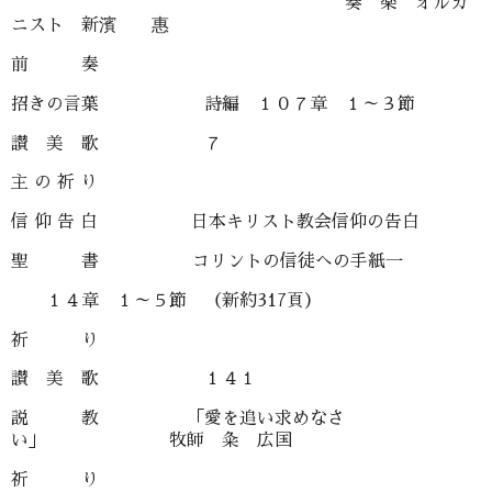
奏 楽 オルガ
ニスト 新濱 惠
前 奏
招きの言葉 詩編 １０７章 １～３節
讃 美 歌 ７
主 の 祈 り
信 仰 告 白 日本キリスト教会信仰の告白
聖 書 コリントの信徒への手紙一
１４章 １～５節 （新約317頁）
祈 り
讃 美 歌 １４１
説 教 「愛を追い求めなさ
い」 牧師 粂 広国
祈 り