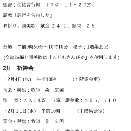
聖書：使徒言行録 １９章 １１～２０節、
説教「悪行を告白した」
お祈り、讃美歌、献金 ２４-１、頌栄 ２６.
分級 午前9時50分～10時10分 場所：1階集会室
(交読詩編と讃美歌は「こどもさんびか」を使用します)
2月 祈祷会
・2月4日(水) 午前10時 （１階集会室）
司会・奨励：牧師 粂 広国
聖 書：エステル記 ５章 讃美歌：１６５，５１０
・2月１1日(水) 午前10時 （１階集会室）
司会・奨励：牧師 粂 広国