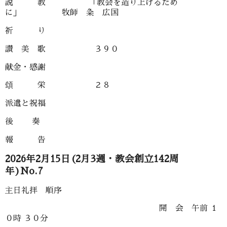
説 教 「教会を造り上げるため
に」 牧師 粂 広国
祈 り
讃 美 歌 ３９０
献金・感謝
頌 栄 ２８
派遣と祝福
後 奏
報 告
2026年2月15日(2月3週・教会創立142周
年)No.7
主日礼拝 順序
開 会 午前 １
０時 ３０分