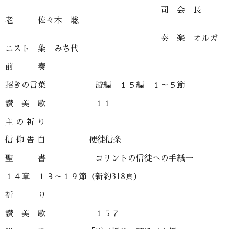
司 会 長
老 佐々木 聡
奏 楽 オルガ
ニスト 粂 みち代
前 奏
招きの言葉 詩編 １５編 １～５節
讃 美 歌 １１
主 の 祈 り
信 仰 告 白 使徒信条
聖 書 コリントの信徒への手紙一
１４章 １３～１９節（新約318頁）
祈 り
讃 美 歌 １５７