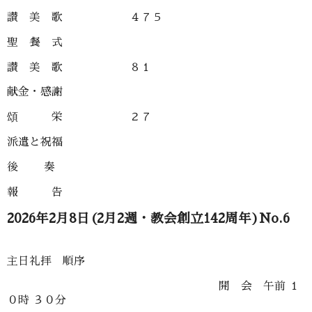
讃 美 歌 ４７５
聖 餐 式
讃 美 歌 ８１
献金・感謝
頌 栄 ２７
派遣と祝福
後 奏
報 告
2026年2月8日(2月2週・教会創立142周年)No.6
主日礼拝 順序
開 会 午前 １
０時 ３０分