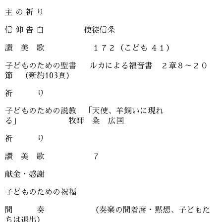
主 の 祈 り
信 仰 告 白 使徒信条
讃 美 歌 １７２（こども ４１）
子どものための聖書 ルカによる福音書 ２章８～２０
節 （新約103頁）
祈 り
子どものための説教 「天使、羊飼いに現れ
る」 牧師 粂 広国
祈 り
讃 美 歌 ７
献金・感謝
子どものための祝福
間 奏 （奏楽の間着席・黙想、子どもた
ちは退出）