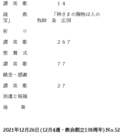
讃 美 歌 １４
説 教 「神さまの賜物は人の
宝」 牧師 粂 広国
祈 り
讃 美 歌 ２６７
聖 餐 式
讃 美 歌 ７７
献金・感謝
讃 美 歌 ２７
派遣と祝福
後 奏
2021年12月26日(12月4週・教会創立138周年)No.52