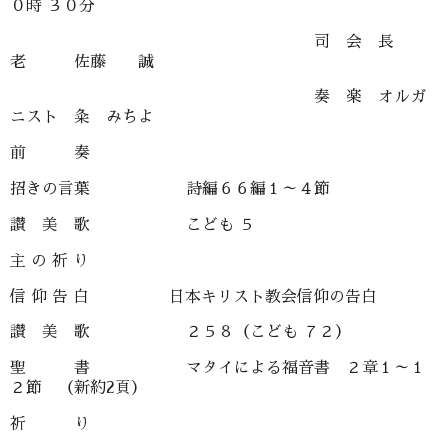
０時 ３０分
司 会 長
老 佐藤 誠
奏 楽 オルガ
ニスト 粂 みちよ
前 奏
招きの言葉 詩編６６編１～４節
讃 美 歌 こども ５
主 の 祈 り
信 仰 告 白 日本キリスト教会信仰の告白
讃 美 歌 ２５８（こども ７２）
聖 書 マタイによる福音書 ２章１～１
２節 （新約2頁）
祈 り