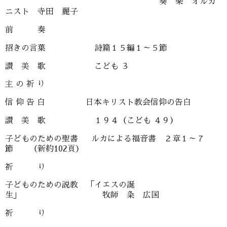
奏 楽 オルガ
ニスト 寺田 麗子
前 奏
招きの言葉 詩篇１５編１～５節
讃 美 歌 こども ３
主 の 祈 り
信 仰 告 白 日本キリスト教会信仰の告白
讃 美 歌 １９４（こども ４９）
子どものための聖書 ルカによる福音書 ２章１～７
節 （新約102頁）
祈 り
子どものための説教 「イエスの誕
生」 牧師 粂 広国
祈 り