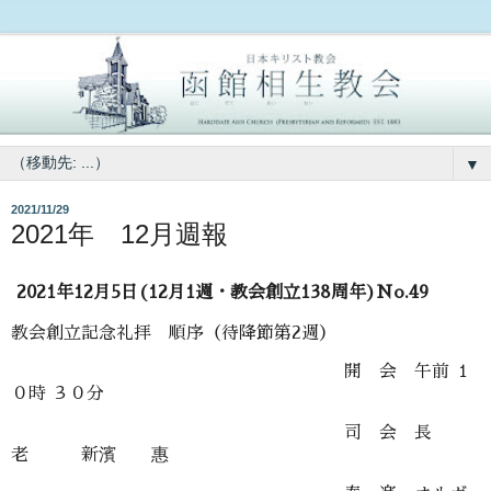
▼
2021/11/29
2021年 12月週報
2021年12月5日(12月1週・教会創立138周年)No.49
教会創立記念礼拝 順序（待降節第2週）
開 会 午前 １
０時 ３０分
司 会 長
老 新濱 惠