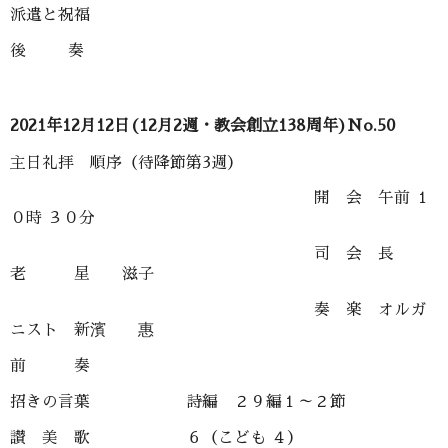
派遣と祝福
後 奏
2021年12月12日(12月2週・教会創立138周年)No.50
主日礼拝 順序（待降節第3週）
開 会 午前 １
０時 ３０分
司 会 長
老 星 滋子
奏 楽 オルガ
ニスト 新濱 惠
前 奏
招きの言葉 詩編 ２９編１～２節
讃 美 歌 ６（こども ４）