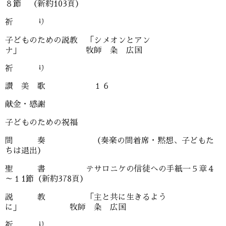
８節 （新約103頁）
祈 り
子どものための説教 「シメオンとアン
ナ」 牧師 粂 広国
祈 り
讃 美 歌 １６
献金・感謝
子どものための祝福
間 奏 （奏楽の間着席・黙想、子どもた
ちは退出）
聖 書 テサロニケの信徒への手紙一５章４
～１1節（新約378頁）
説 教 「主と共に生きるよう
に」 牧師 粂 広国
祈 り