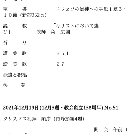
聖 書 エフェソの信徒への手紙１章３～
１０節（新約352頁）
説 教 「キリストにおいて選
び」 牧師 粂 広国
祈 り
讃 美 歌 ２５１
讃 美 歌 ２７
派遣と祝福
後 奏
2021年12月19日(12月3週・教会創立138周年)No.51
クリスマス礼拝 順序（待降節第4週）
開 会 午前 １