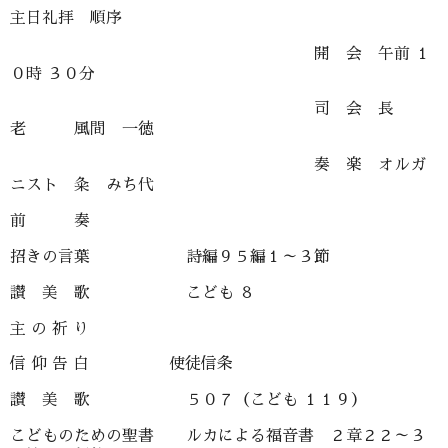
主日礼拝 順序
開 会 午前 １
０時 ３０分
司 会 長
老 風間 一徳
奏 楽 オルガ
ニスト 粂 みち代
前 奏
招きの言葉 詩編９５編１～３節
讃 美 歌 こども ８
主 の 祈 り
信 仰 告 白 使徒信条
讃 美 歌 ５０７（こども １１９）
こどものための聖書 ルカによる福音書 ２章２２～３