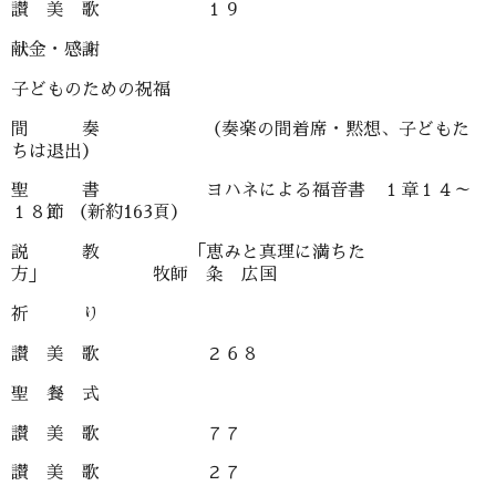
讃 美 歌 １９
献金・感謝
子どものための祝福
間 奏 （奏楽の間着席・黙想、子どもた
ちは退出）
聖 書 ヨハネによる福音書 １章１４～
１８節 （新約163頁）
説 教 「恵みと真理に満ちた
方」 牧師 粂 広国
祈 り
讃 美 歌 ２６８
聖 餐 式
讃 美 歌 ７７
讃 美 歌 ２７