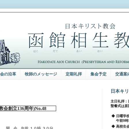
会の沿革
牧師のメッセージ
定期礼拝
集会予定
交通案
日本キリ
主日礼拝：
聖餐式は原
教会創立
136
周年
)No.48
◆
日曜学
午前9時
◆
高校生会
開 会 午前
１０時
３０分