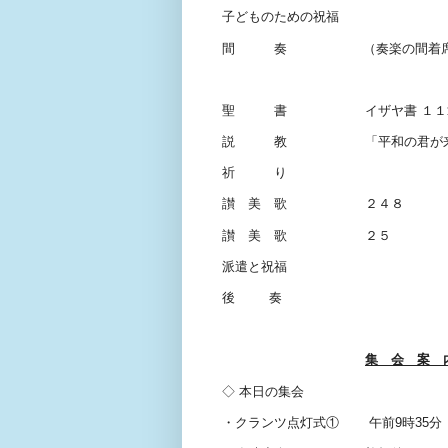
子どものための祝福
間 奏
（奏楽の間着席
聖 書 イザヤ書
１１
説 教 「平和の君が来
祈 り
讃 美 歌 ２４８
讃 美 歌 ２５
派遣と祝福
後
奏
集 会 案 
◇
本日の集会
・クランツ点灯式①
午前
9
時
35
分