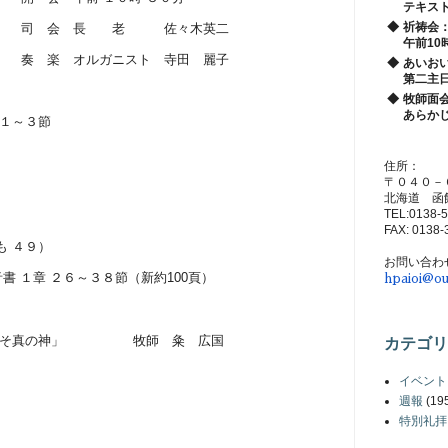
テキス
◆
祈祷会
老 佐々木英二
午前10
ニスト 寺田 麗子
◆
あいお
第二主
◆
牧師面
あらか
１～３節
住所：
〒０４０－
北海道 函
TEL:0138-
FAX: 0138-
も
４９）
お問い合わ
音書
１章
２６～３８節（新約
100
頁）
hpaioi@ou
さまこそ真の神」
牧師 粂 広国
カテゴリ
イベント
週報
(19
特別礼拝