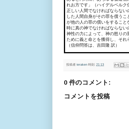
れお方です」（ハイデルベルク
正しい人間でなければならない
した人間自身がその罪を償うこ
が他の人の罪の償いをすること
時に真の神でなければならない
神性の力によって、神の怒りの
ために義と命とを獲得し、それ
（信仰問答は、吉田隆
訳）
投稿者
teraken
時刻:
21:13
0 件のコメント:
コメントを投稿