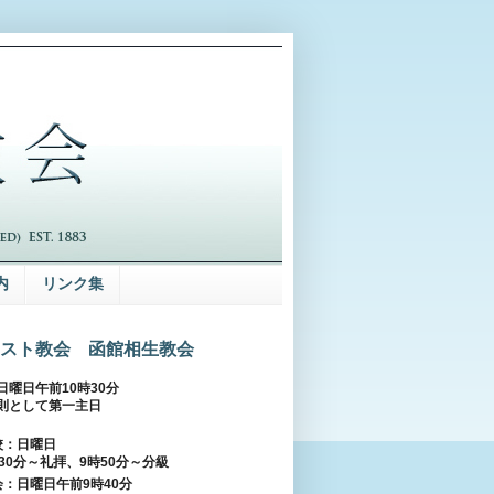
内
リンク集
スト教会 函館相生教会
日曜日午前10時30分
則として第一主日
校：日曜日
30分～礼拝、9時50分～分級
：日曜日午前9時40分