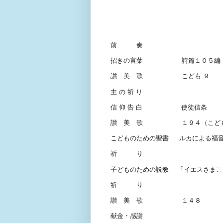
司 会 長 
奏 楽 オルガ
前 奏
招きの言葉 詩篇１０５編
讃 美 歌 こども
９
主
の
祈
り
信
仰
告
白 使徒信条
讃 美 歌 １９４（こど
こどものための聖書
ルカによる福
祈 り
子どものための説教
「イエス
祈 り
讃 美 歌 １４８
献金・感謝