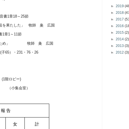
►
2019
(4
►
2018
(4
音書
1
章
18
～
25
節
►
2017
(5
果たした」 牧師 粂 広国
►
2016
(1
►
2015
(2)
書
1
章
1
～
11
節
►
2014
(2)
何のため」
牧師 粂 広国
►
2013
(3)
(
子
65
）・
231
・
76
・
26
►
2012
(3)
(1
階ロビー
)
後
（小集会室）
 報 告
女
計