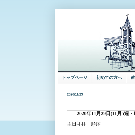
トップページ
初めての方へ
教
2020/11/23
2020
年
11
月
29
日
(11
月
5
週・
主日礼拝 順序