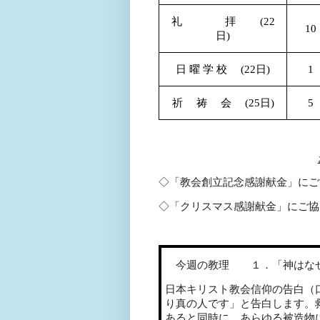
礼 拝
(22
10
日
)
日 曜 学 校
(22
日
)
1
祈 祷 会
(25
日
)
5
◇「教会創立記念感謝献金」にご
◇「クリスマス感謝献金」にご協
今週の教理 １．「神はなぜ
日本キリスト教会信仰の告白（
り真の人です」と告白します。
あると同時に、あらゆる被造物