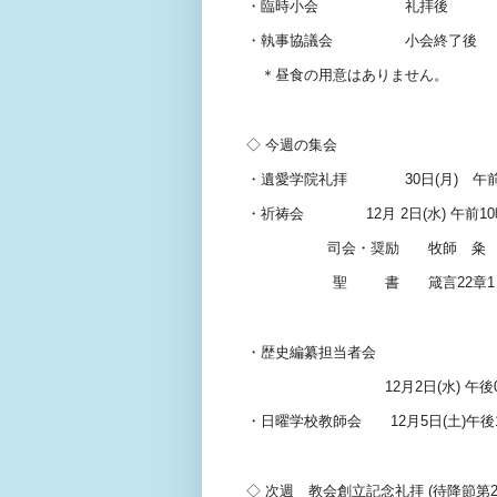
・臨時小会 礼
・執事協議会 小会終了
＊昼食の用意はありません。
◇
今週の集会
・遺愛学院礼拝
30
日
(
月
)
午
・祈祷会
12
月
2
日
(
水
)
午前
10
司会・奨励 牧師 粂 
聖
書 箴言
22
章
1
「ソロモンの
・歴史編纂担当者会
12
月
2
日
(
水
)
午後
・日曜学校教師会
12
月
5
日
(
土
)
午後
◇
次週 教会創立記念礼拝
(
待降節第