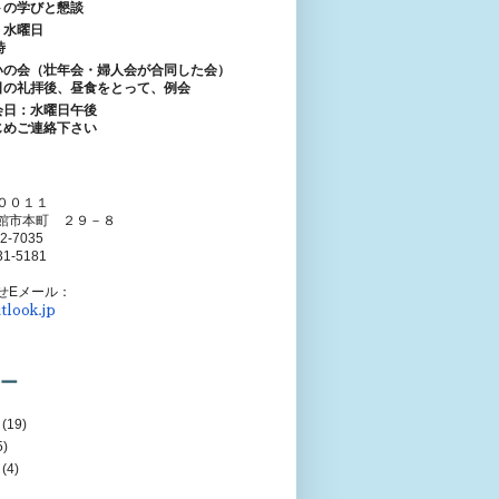
トの学びと懇談
：水曜日
時
いの会（壮年会・婦人会が合同した会）
日の礼拝後、昼食をとって、例会
会日：水曜日午後
じめご連絡下さい
００１１
館市本町 ２９－８
52-7035
31-5181
せEメール：
tlook.jp
ー
(19)
5)
(4)