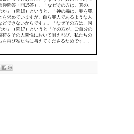
信仰問答・問
15
答）。「なぜその方は、真の、
のか」（問
16
）というと、「神の義は、罪を犯
とを求めていますが、自ら罪人であるような人
などできないからです」。「なぜその方は、同
のか」（問
17
）というと「その方が、ご自分の
重荷をその人間性において耐え忍び、私たちの
らを再び私たちに与えてくださるためです」。