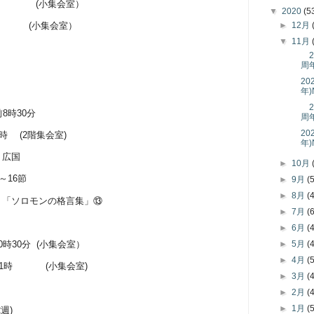
拝後
(
小集会室）
▼
2020
(5
►
12月
後
(
小集会室）
▼
11月
202
周年
202
年
202
前
8
時
30
分
周年
202
時
(2
階集会室
)
年
広国
►
10月
～
16
節
►
9月
(
►
8月
(
格言集」⑬
►
7月
(
►
6月
(
►
5月
(
0
時
30
分
(
小集会室）
►
4月
(
1
時
(
小集会室
)
►
3月
(
►
2月
(
►
1月
(
2
週
)