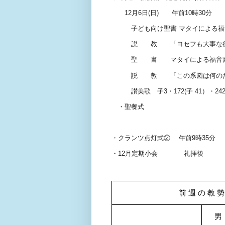
12
月
6
日
(
日
)
午前
10
時
30
分
子ども向け聖書
マタイによる福
説 教 「ヨセフも大事な役を
聖 書 マタイによる福音
説 教 「この系図は
讃美歌 子
3
・
172(
子
41
）・
242
・聖餐式
・クランツ点灯式②
午前
9
時
35
分
・
12
月定期小会 礼拝
前 週 の 教 勢
男