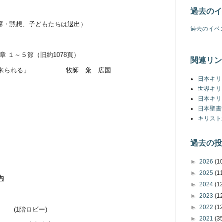
過去のイ
・黙想、子どもたちは退出）
過去のイベ
章
１～５節（旧約
1078
頁）
関連リン
られる」
牧師 粂 広国
日本キリ
世界キリ
日本キリ
日本聖書
キリスト
過去の投
►
2026
(1
►
2025
(1
内
►
2024
(1
►
2023
(1
►
2022
(1
(1
階ロビー
)
►
2021
(3