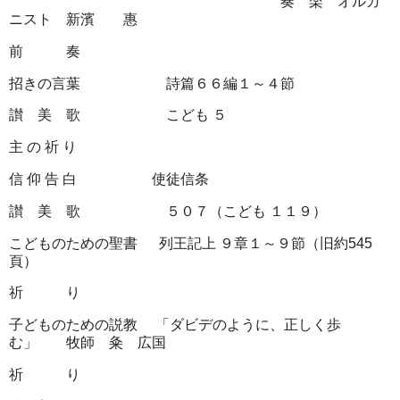
奏 楽 オルガ
ニスト 新濱 惠
前 奏
招きの言葉 詩篇６６編１～４節
讃 美 歌 こども
５
主
の
祈
り
信
仰
告
白
使徒信条
讃 美 歌 ５０７（こども
１１９）
こどものための聖書
列王記上
９章１～９節（旧約
545
頁）
祈 り
子どものための説教
「ダビデのように、正しく歩
む」 牧師 粂 広国
祈 り