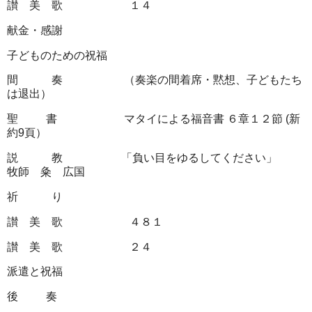
讃 美 歌 １４
献金・感謝
子どものための祝福
間 奏
（奏楽の間着席・黙想、子どもたち
は退出）
聖
書 マタイによる福音書
６章１２節
(
新
約
9
頁）
説 教
「負い目をゆるしてください」
牧師 粂 広国
祈 り
讃 美 歌 ４８１
讃 美 歌 ２４
派遣と祝福
後
奏