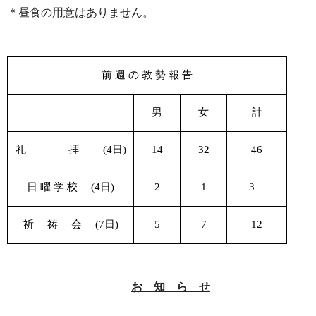
＊昼食の用意はありません。
前 週 の 教 勢 報 告
男
女
計
礼 拝
(4
日
)
14
32
46
日 曜 学 校
(4
日
)
2
1
3
祈 祷 会
(7
日
)
5
7
12
お 知 ら せ