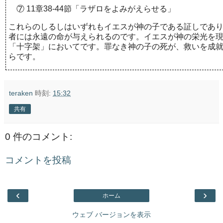
⑦
11
章
38-44
節「ラザロをよみがえらせる」
これらのしるしはいずれもイエスが神の子である証しであ
者には永遠の命が与えられるのです。イエスが神の栄光を
「十字架」においてです。罪なき神の子の死が、救いを成
らです。
teraken
時刻:
15:32
共有
0 件のコメント:
コメントを投稿
‹
›
ホーム
ウェブ バージョンを表示