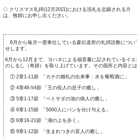
◇
クリスマス礼拝
(12
月
20
日
)
における洗礼を志願される方
は、牧師にお申し出ください。
6
月から毎月一度奉仕している森伝道所の礼拝説教につい
せします。
6
月から
12
月まで、ヨハネによる福音書に記されているイエ
のしるし（奇跡）を取り上げています。その箇所と内容と
①
2
章
1-11
節
「カナの婚礼の出来事：水を葡萄酒に」
②
4
章
46-54
節
「王の役人の息子の癒し」
③
5
章
1-17
節
「ベトサダの池の病人の癒し」
④
6
章
1-15
節
「
5000
人にパンを分け与える」
⑤
6
章
16-21
節
「湖の上を歩く」
⑥
9
章
1-12
節
「生まれつきの盲人の癒し」