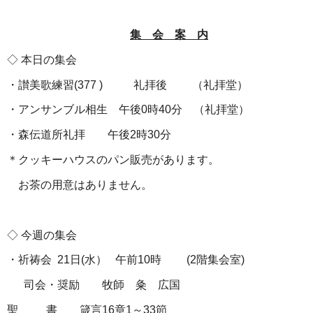
集 会 案 内
◇
本日の集会
・讃美歌練習
(377 )
礼拝後
（礼拝堂）
・アンサンブル相生 午後
0
時
40
分
（礼拝堂）
・森伝道所礼拝 午後
2
時
30
分
＊クッキーハウスのパン販売があります。
お茶の用意はありません。
◇
今週の集会
・祈祷会
21
日
(
水）
午前
10
時
(2
階集会室
)
司会・奨励 牧師 粂 広国
聖
書 箴言
16
章
1
～
33
節