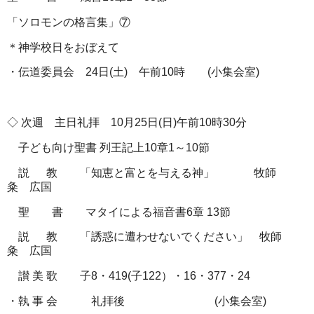
「ソロモンの格言集」⑦
＊神学校日をおぼえて
・伝道委員会
24
日
(
土
)
午前
10
時
(
小集会室
)
◇
次週 主日礼拝
10
月
25
日
(
日
)
午前
10
時
30
分
子ども向け聖書
列王記上
10
章
1
～
10
節
説
教 「知恵と富とを与える神」
牧師
粂 広国
聖 書 マタイによる福音書
6
章
13
節
説
教 「誘惑に遭わせないでください」 牧師
粂 広国
讃
美
歌 子
8
・
419(
子
122
）・
16
・
377
・
24
・執
事
会 礼拝後
(
小集会室
)