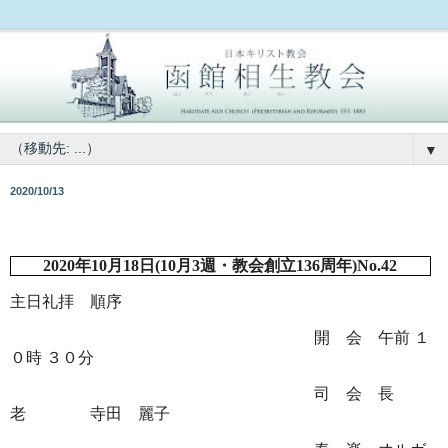
▼
2020/10/13
2020
年
10
月
18
日
(10
月
3
週・教会創立
136
周年
)No.42
主日礼拝 順序
開 会 午前
１
０時
３０分
司 会 長
老 寺田 麗子