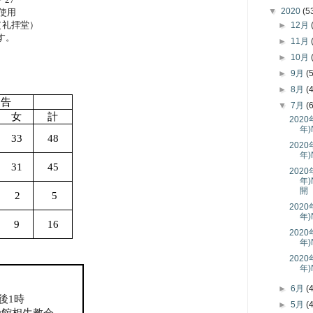
▼
2020
(5
使用
（礼拝堂）
►
12月
す。
►
11月
►
10月
►
9月
(
►
8月
(
告
▼
7月
(
女
計
202
年)
33
48
202
年)
31
45
202
年
開 
2
5
202
年)
9
16
202
年)N
202
年)
►
6月
(
後
1
時
►
5月
(
函館相生教会