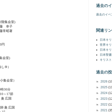
過去のイ
過去のイベ
2
階集会室
)
藤 幸子
関連リン
藤常昭著
日本キリ
0
円
世界キリ
日本キリ
日本聖書
集会室
)
キリスト
諭し
⑨
）
過去の投
小集会室）
►
2026
(1
►
2025
(1
0
時
30
分
►
2024
(1
10
～
17
節
師
粂
広国
►
2023
(1
►
2022
(1
牧師
粂
広国
►
2021
(3
・
27