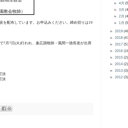
►
4月
(
►
3月
(
桑園教会牧師）
►
2月
(
内状を配布しています。お申込みください。締め切りは
19
►
1月
(
►
2019
(4
►
2018
(4
で
7
月
7
日
(
火
)
行われ、粂広国牧師・風間一徳長老が出席
►
2017
(5
。
►
2016
(1
►
2015
(2)
►
2014
(2)
►
2013
(3)
可決
►
2012
(3)
可決