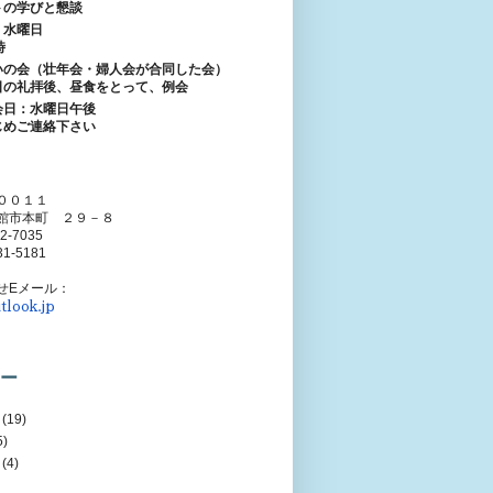
トの学びと懇談
：水曜日
時
いの会（壮年会・婦人会が合同した会）
日の礼拝後、昼食をとって、例会
会日：水曜日午後
じめご連絡下さい
００１１
館市本町 ２９－８
52-7035
31-5181
せEメール：
tlook.jp
ー
(19)
5)
(4)