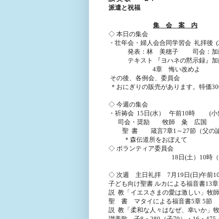
派遣と祝福
集 会 案 内
◇
本日の集会
・壮年会・婦人会合同学習会
礼拝後
(
発表：林 美穂子
司会：加
テキスト
『ヨハネの黙示録』加
4
章 悔い改めよ
その後、各例会、委員会
＊おにぎりの販売があります。特価
30
◇
今週の集会
・祈祷会
15
日
(
水）
午前
10
時
(
小
司会・奨励 牧師 粂 広国
聖
書 箴言
7
章
1
～
27
節（父の
＊森伝道所をおぼえて
◇
ボランティア委員会
18
日
(
土）
10
時（
◇
次週 主日礼拝
7
月
19
日
(
日
)
午前
1
子ども向け聖書
ルカによる福音書
13
章
説
教「イエスさまの愛は激しい」牧
聖 書 マタイによる福音書
5
章
5
節
説
教「柔和な人々はなぜ、幸いか」
讃美歌 子
8
・
280
（子
79
）・
16
・
475