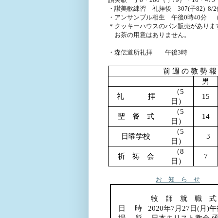
・讃美歌練習 礼拝後
307(
子
82)
8/2
・アンサンブル相生 午後
0
時
40
分 
＊クッキーハウスのパン販売がありま
お茶の用意はありません。
・森伝道所礼拝 午後
3
時
前 週 の 教 勢 報 
男
（
5
礼 拝
15
日）
（
5
聖 餐 式
14
日）
（
5
日曜学校
3
日）
（
8
祈 祷 会
7
日）
お 知 ら せ
牧 師 就 職 式
日 時
2020
年
7
月
27
日
(
月
)
午
場 所 日本キリスト教会 