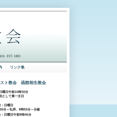
内
リンク集
スト教会 函館相生教会
日曜日午前10時30分
則として第一主日
校：日曜日
30分～礼拝、9時50分～分級
：日曜日午前9時40分