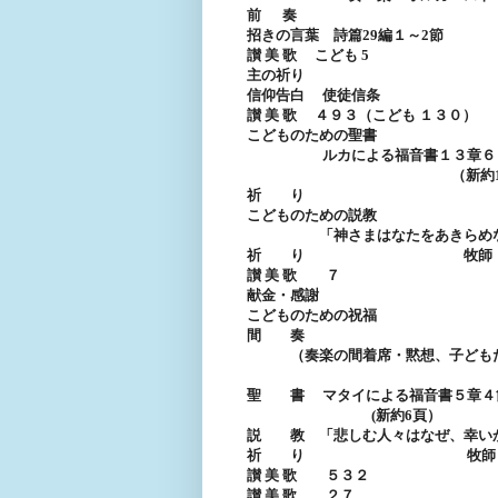
前 奏
招きの言葉 詩篇
29
編１～
2
節
讃 美 歌 こども
5
主の祈り
信仰告白 使徒信条
讃 美 歌 ４９３（こども １３０）
こどものための聖書
ルカによる福音書１３章６
（新約
祈 り
こどものための説教
「神さまはなたをあきらめな
祈 り 牧師 粂
讃 美 歌 ７
献金・感謝
こどものための祝福
間 奏
（奏楽の間着席・黙想、子どもた
聖 書 マタイによる福音書５章４
(
新約
6
頁）
説 教 「悲しむ人々はなぜ、幸い
祈 り 牧師 粂
讃 美 歌 ５３２
讃 美 歌 ２７