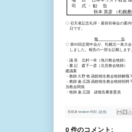
司 式 ・ 勧 告
秋本 英彦 （札幌
◇ 召天者記念礼拝・墓前祈祷会の案
日です。
報 告
◇ 第
69
回定期中会が、札幌北一条大会
しました。報告の一部を記載します
・議 長 北村一幸（旭川教会牧師）
・書 記 森下一彦（北見教会牧師）
建議案
・教師 久野 牧 函館相生教会牧師解職 
・教師 粂 広国 函館相生教会牧師招聘 
当教会関係
・牧師 粂 広国 諸報告審査委員
投稿者
teraken
時刻:
19:45
0 件のコメント: