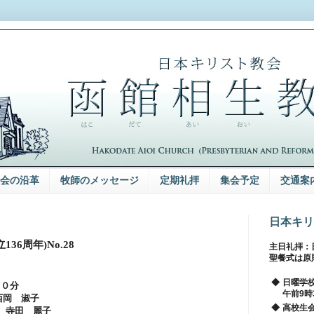
会の沿革
牧師のメッセージ
定期礼拝
集会予定
交通案
日本キリ
立
136
周年
)No.2
8
主日礼拝：
聖餐式は原
◆
日曜学
０分
午前9時
岡 淑子
◆
高校生会
田 麗子