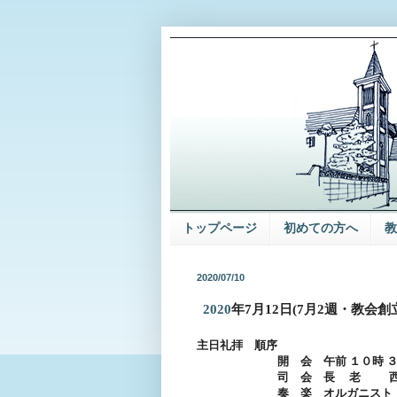
トップページ
初めての方へ
教
2020/07/10
2020
年
7
月
12
日
(7
月
2
週・教会創
主日礼拝 順序
開 会 午前 １０時 ３
司 会 長 老
西
奏 楽 オルガニスト 寺