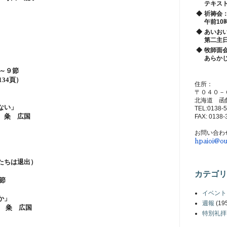
テキス
◆
祈祷会
午前10
◆
あいお
第二主
◆
牧師面
あらか
～９節
134
頁）
住所：
〒０４０－
北海道 函
い」
TEL:0138-
 広国
FAX: 0138-
お問い合わ
hpaioi@ou
ちは退出）
カテゴリ
節
イベント
か」
週報
(19
 広国
特別礼拝