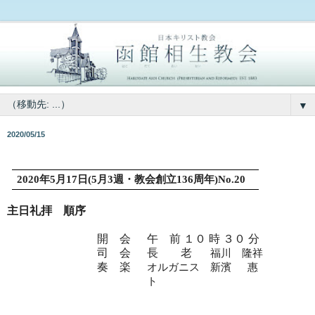
▼
2020/05/15
2020
年
5
月
17
日
(5
月
3
週・教会創立
136
周年
)No.20
主日礼拝 順序
開 会
午 前 １０ 時 ３０ 分
司 会
長 老
福川 隆祥
奏 楽
オルガニス
新濱
惠
ト