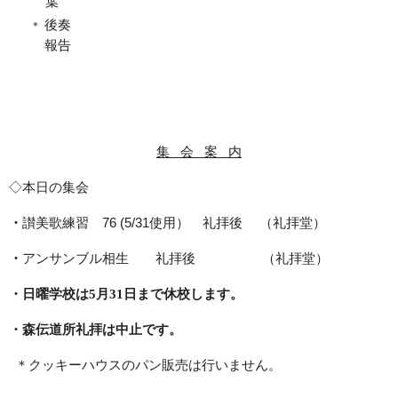
葉
後奏
＊
報告
集
会
案
内
◇本日の集会
・
讃美歌練習
76 (5/31
使用） 礼拝後
（礼拝堂）
・
アンサンブル相生 礼拝後 （礼拝堂）
・日曜学校は
5
月
31
日まで休校します。
・森伝道所礼拝は中止です。
＊クッキーハウスのパン販売は行いません。