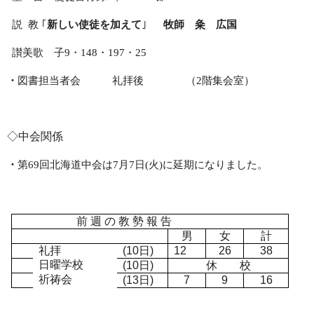
説
教 ｢
新しい使徒を加えて
｣
牧師 粂 広国
讃美歌 子
9
・
148
・
197
・
25
・
図書担当者会 礼拝後 （
2
階集会室）
◇中会関係
・
第
69
回北海道中会は
7
月
7
日
(
火
)
に延期になりました。
前 週 の 教 勢 報 告
男
女
計
礼拝
(10
日
)
12
26
38
日曜学校
(10
日
)
休 校
祈祷会
(13
日
)
7
9
16