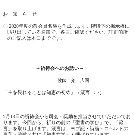
お 知 ら せ
◇
2020
年度の教会員名簿を作成します。階段下の掲示板に
貼り出している名簿で、各自ご確認ください。訂正箇所
のご記入は本日までです。
～祈祷会へのお誘い～
牧師 粂 広国
「主を畏れることは知恵の初め」（箴言
1
：
7
）
5
月
13
日の祈祷会から司会・奨励を担当させていただいてお
ります。今回から、祈りの前の「聖書の学び」で、「箴
言」を取り上げます。箴言は、ヨブ記・詩編・コヘレトの
言葉・雅歌と共に「知恵文学」と呼ばれています。