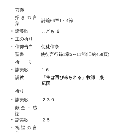
前奏
招きの言
詩編
66
章
1
～
4
節
葉
讃美歌
こども ８
＊
主の祈り
＊
信仰告白
使徒信条
＊
聖書
使徒言行録
1
章
6
～
11
節
(
旧約
458
頁
)
祈
り
讃美歌
１６
＊
説教
「
主は再び来られる
」
牧師 粂
広国
祈り
讃美歌
２３０
＊
献金・感
謝
讃美歌
２５
＊
祝福の言
＊