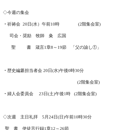
◇今週の集会
・
祈祷会
20
日
(
水）午前
10
時
(2
階集会室
)
司会・奨励 牧師 粂 広国
聖 書 箴言
1
章
8
～
19
節 「父の諭し①」
・
歴史編纂担当者会
20
日
(
水
)
午後
0
時
30
分
(2
階集会室
)
・
婦人会委員会
23
日
(
土
)
午後
1
時
(2
階集会室
)
◇次週 主日礼拝
5
月
24
日
(
日
)
午前
10
時
30
分
聖 書 使徒言行録
1
章
12
～
26
節