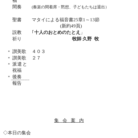
福
間奏
(
奏楽の間着席・黙想、子どもたちは退出）
聖書
マタイによる福音書
25
章
1
～
13
節
(
新約
49
頁
)
説教
｢
十人のおとめのたとえ
」
祈り
牧師 久野
牧
讃美歌
４０３
＊
讃美歌
２７
＊
派遣と
＊
祝福
後奏
＊
報告
集
会
案
内
◇本日の集会