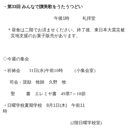
・
第
33
回
みんなで讃美歌をうたうつどい
午後
1
時 礼拝堂
＊昼食は二階でお済ませください。終了後、東日本大震災被
災地支援のお菓子販売があります。
◇今週の集会
・
祈祷会
31
日
(
水
)
午前
10
時
（小集会室）
司会・奨励 牧師 久野 牧
聖 書 エレミヤ書
49
章
7
～
18
節
・
日曜学校夏期学校
8
月
1
日
(
木
)
午前
11
時
(2
階日曜学校室
)