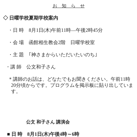
お 知 ら せ
◇ 日曜学校夏期学校案内
・日 時
8
月
1
日
(
木
)
午前
11
時―午後
2
時
45
分
・会 場 函館相生教会
2
階 日曜学校室
・主 題 ｢神さまからいただいたいのち｣
・講 師 公文和子さん
＊講師のお話は、どなたでもお聞きください。午前
11
時
20
分頃からです。プログラムを掲示板に貼り出していま
す。
公文 和子さん 講演会
■ 日 時
8
月
1
日
(
木
)
午後
4
時～
6
時