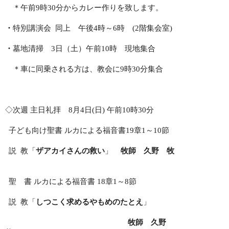
＊午前
9
時
30
分からカレー作りを致します。
・
特別講演会
同上 午後
4
時～
6
時
(2
階集会室
)
・
墓地清掃
3
日（土）午前
10
時 現地集合
＊車に同乗される方は、教会に
9
時
30
分集合
◇次週 主日礼拝
8
月
4
日
(
日
)
午前
10
時
30
分
子ども向け聖書 ルカによる福音書
19
章
1
～
10
節
説
教「
ザアカイさんの救い
」
牧師 久野 牧
聖 書 ルカによる福音書
18
章
1
～
8
節
説
教「
しつこく求めるやもめのたとえ
」
牧師 久野