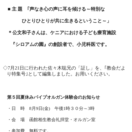
■ 主 題 ｢声なき心の声に耳を傾ける～特別な
ひとりひとりが共に生きるということ～」
＊公文和子さんは、ケニアにおける子ども療育施設
『シロアムの園』の創設者で、小児科医です。
◇
7
月
21
日に行われた佐々木聡兄の「証し」を、｢教会だよ
り特集号｣として編集しました。お用いください。
第５回夏休みパイプオルガン体験会のお知らせ
・日 時
8
月
9
日
(
金
)
午後
1
時３０分～
3
時
・会 場 函館相生教会礼拝堂・オルガン室
・参加費 無料です。