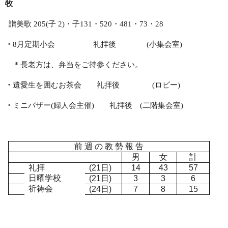
牧
讃美歌
205(
子
2)
・子
131
・
520
・
481
・
73
・
28
・
8
月定期小会 礼拝後
(
小集会室
)
＊長老方は、弁当をご持参ください。
・
遺愛生を囲むお茶会 礼拝後
(
ロビー
)
・
ミニバザー
(
婦人会主催
)
礼拝後
(
二階集会室
)
前 週 の 教 勢 報 告
男
女
計
礼拝
(21
日
)
14
43
57
日曜学校
(21
日
)
3
3
6
祈祷会
(24
日
)
7
8
15