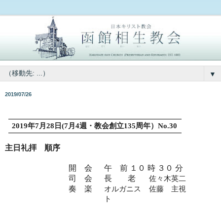
▼
2019/07/26
2019
年
7
月
28
日
(7
月
4
週・教会創立
135
周年）
No.30
主日礼拝 順序
開 会
午 前 １０ 時 ３０ 分
司 会
長 老
佐々木英二
奏 楽
オルガニス
佐藤 主視
ト