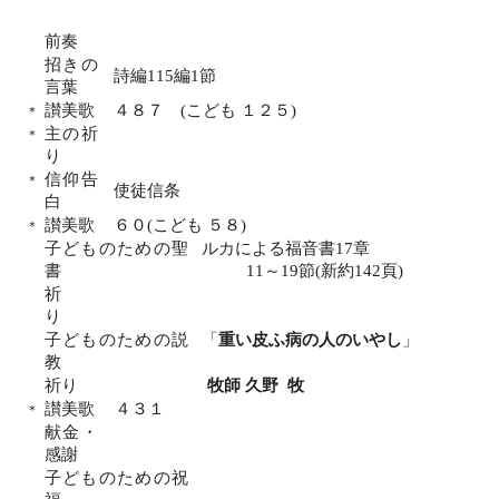
前奏
招きの
詩編
115
編
1
節
言葉
讃美歌
４８７
(
こども １２５
)
＊
主の祈
＊
り
信仰告
＊
使徒信条
白
讃美歌
６０
(
こども ５８
)
＊
子どものための聖
ルカによる福音書
17
章
書
11
～
19
節
(
新約
142
頁
)
祈
り
子どものための説
「
重い皮ふ病の人のいやし
」
教
祈り
牧師 久野
牧
讃美歌
４３１
＊
献金・
感謝
子どものための祝