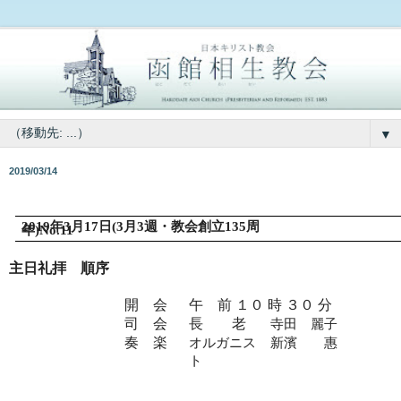
▼
2019/03/14
2019
年
3
月
17
日
(3
月
3
週・教会創立
135
周
年
)No.11
主日礼拝 順序
開 会
午 前 １０ 時 ３０ 分
司 会
長 老
寺田 麗子
奏 楽
オルガニス
新濱 惠
ト