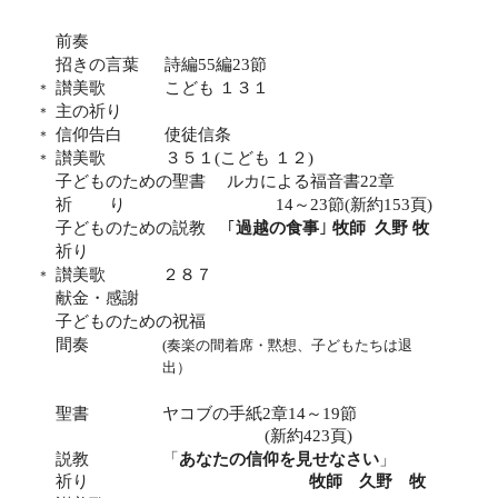
前奏
招きの言葉
詩編
55
編
23
節
讃美歌
こども １３１
＊
主の祈り
＊
信仰告白
使徒信条
＊
讃美歌
３５１
(
こども １２
)
＊
子どものための聖書
ルカによる福音書
22
章
祈
り
14
～
23
節
(
新約
153
頁
)
子どものための説教
｢
過越の食事
｣
牧師
久野 牧
祈り
讃美歌
２８７
＊
献金・感謝
子どものための祝福
間奏
(
奏楽の間着席・黙想、子どもたちは退
出）
聖書
ヤコブの手紙
2
章
14
～
19
節
(
新約
423
頁
)
説教
「
あなたの信仰を見せなさい
」
祈り
牧師 久野 牧