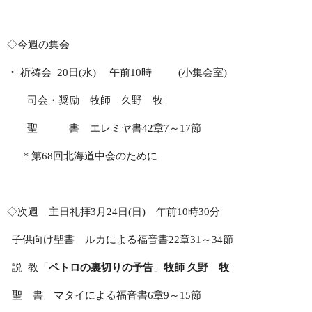
◇今週の集会
・
祈祷会
20
日
(
水
)
午前
10
時
(
小集会室
)
司会・奨励 牧師 久野 牧
聖 書 エレミヤ書
42
章
7
～
17
節
＊
第
68
回北海道中会のために
◇次週 主日
礼拝
3
月
24
日
(
日
)
午前
10
時
30
分
子供向け聖書 ルカによる福音書
22
章
31
～
34
節
説
教「
ペトロの裏切りの予告
」
牧
師 久野 牧
聖 書 マタイによる福音書
6
章
9
～
15
節