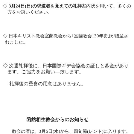
◇
3
月
24
日
(
日
)
の求道者を覚えての礼拝
案内状を用いて、多くの
方をお誘いください。
◇ 日本キリスト教会室蘭教会から｢室蘭教会
130
年史｣が贈呈さ
れました。
◇ 次週礼拝後に、日本国際ギデ会協会の証しと募金があり
ます。ご協力をお願い―致します。
礼拝後の昼食の用意はありません。
函館相生教会からのお知らせ
教会の暦は、
3
月
6
日
(
水
)
から、四旬節
(
レント
)
に入ります。