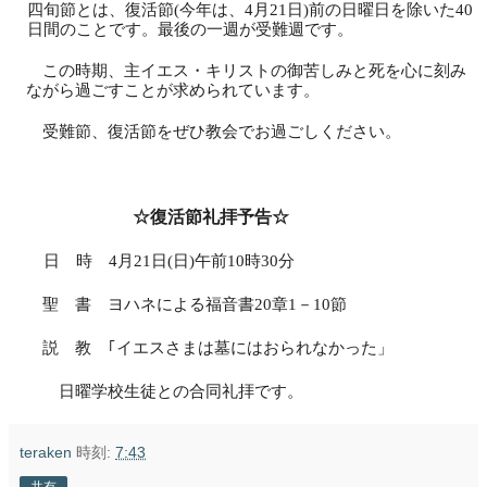
四旬節とは、復活節
(
今年は、
4
月
21
日
)
前の日曜日を除いた
40
日間のことです。最後の一週が受難週です。
この時期、主イエス・キリストの御苦しみと死を心に刻み
ながら過ごすことが求められています。
受難節、復活節をぜひ教会でお過ごしください。
☆
復活節礼拝予告☆
日 時
4
月
21
日
(
日
)
午前
10
時
30
分
聖 書 ヨハネによる福音書
20
章
1
－
10
節
説 教 ｢イエスさまは墓にはおられなかった」
日曜学校生徒との合同礼拝です。
teraken
時刻:
7:43
共有