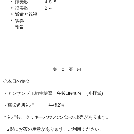
讃美歌
４５８
＊
讃美歌
２４
＊
派遣と祝福
＊
後奏
＊
報告
集
会
案
内
◇本日の集会
・
アンサンブル相生練習 午後
0
時
40
分
(
礼拝堂
)
・
森伝道所礼拝
午後
2
時
＊礼拝後、
クッキーハウスのパンの販売があります。
2
階にお茶の用意があります。ご利用ください。