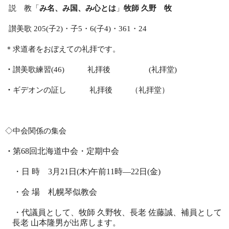
説 教「
み名、み国、み心とは
」
牧
師 久野 牧
讃美歌
205(
子
2)
・子
5
・
6(
子
4)
・
361
・
24
＊求道者をおぼえての礼拝です。
・
讃美歌練習
(46)
礼拝後
(
礼拝堂
)
・
ギデオンの証し 礼拝後
（礼拝堂）
◇中会関係の集会
第
68
回北海道中会・定期中会
・
・日 時
3
月
21
日
(
木
)
午前
11
時―
22
日
(
金
)
・会 場 札幌琴似教会
・代議員として、牧師 久野牧、長老 佐藤誠、補員として
長老 山本隆男が出席します。