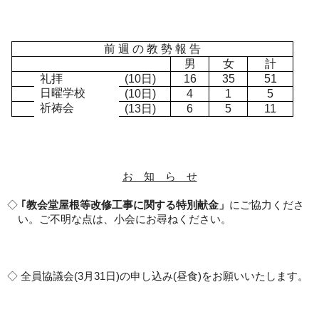
前 週 の 教 勢 報 告
男
女
計
礼拝
(10
日
)
16
35
51
日曜学校
(10
日
)
4
1
5
祈祷会
(13
日
)
6
5
11
お 知 ら せ
◇
｢教会堂屋根等改修工事に関する特別献金」
にご協力くださ
い。ご不明な点は、小会にお尋ねください。
◇
全員協議会
(3
月
31
日
)
の申し込み
(
昼食
)
をお願いいたします。