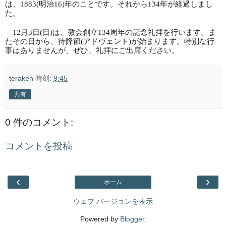
は、
1883(
明治
16)
年のことです。それから
134
年が経過しまし
た。
12
月
3
日
(
日
)
は、教会創立
134
周年の記念礼拝を行います。ま
たその日から、待降節
(
アドヴェント
)
が始まります。特別な行
事はありませんが、ぜひ、礼拝にご出席ください。
teraken
時刻:
9:45
共有
0 件のコメント:
コメントを投稿
‹
›
ホーム
ウェブ バージョンを表示
Powered by
Blogger
.