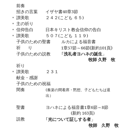
前奏
招きの言葉
イザヤ書
40
章
3
節
讃美歌
２４２
(
こども ６５
)
＊
主の祈り
＊
信仰告白
日本キリスト教会信仰の告白
＊
讃美歌
５０７
(
こども １１９
)
＊
子供のための聖書
ルカによる福音書
祈
り
(
)
1
章
57
節～
66
節
新約
101
頁
子供のための説教
｢
洗礼者ヨハネの誕生
」
牧師 久野 牧
祈り
讃美歌
２３１
＊
献金・感謝
子供のための祝福
間奏
(
奏楽の間着席・黙想、子どもたちは退
出）
聖書
ヨハネによる福音書
1
章
6
節～
8
節
(
新約
163
頁
)
説教
」
｢
光について証しする者
牧師 久
野 牧