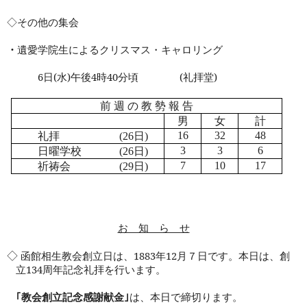
◇その他の集会
・
遺愛学院生によるクリスマス・キャロリング
6
日
(
水
)
午後
4
時
40
分頃
(
礼拝堂
)
前 週 の 教 勢 報 告
男
女
計
礼拝
日
16
32
48
(26
)
日曜学校
日
3
3
6
(26
)
祈祷会
日
7
10
17
(29
)
お 知 ら せ
◇
函館相生教会創立日は、
1883
年
12
月７日です。本日は、創
立
134
周年記念礼拝を行います。
｢教会創立記念感謝献金｣
は、本日で締切ります。