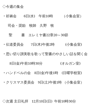
◇今週の集会
・
祈祷会
6
日
(
水
)
午前
10
時
（小集会室）
司会・奨励 牧師 久野 牧
聖 書 エレミヤ書
22
章
20
～
30
節
・
伝道委員会
7
日
(
木
)
午後
2
時
(
小集会室
)
・
思い切り讃美歌を歌って聖書のやさしい話を聞く会
8
日
(
金
)
午前
10
時
30
分
(
オルガン室
)
・
ハンドベルの会
8
日
(
金
)
午後
1
時
(
日曜学校室
)
・
クリスマス委員会
9
日
(
土
)
午後
1
時 （小集会室）
◇次週 主日礼拝
12
月
10
日
(
日
)
午前
10
時
30
分