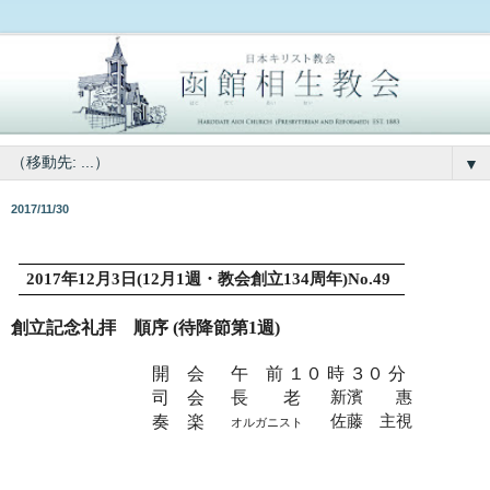
▼
2017/11/30
2017
年
12
月
3
日
(12
月
1
週・教会創立
134
周年
)No.49
創立記念礼拝 順序
(
待降節第
1
週
)
開 会
午 前 １０ 時 ３０ 分
司 会
長 老
新濱 惠
奏 楽
佐藤 主視
オルガニスト