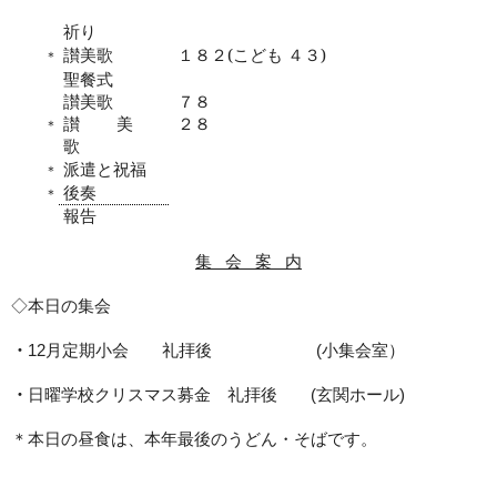
祈り
讃美歌
１８２
(
こども ４３
)
＊
聖餐式
讃美歌
７８
讃 美
２８
＊
歌
派遣と祝福
＊
後奏
＊
報告
集
会
案
内
◇本日の集会
・
月定期小会 礼拝後
小集会室）
12
(
・
日曜学校クリスマス募金 礼拝後
玄関ホール
(
)
＊本日の昼食は、本年最後のうどん・そばです。