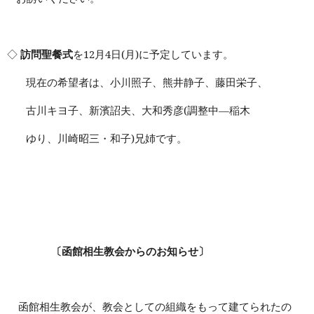
◇
訪問聖餐式
を
12
月
4
日
(
月
)
に予定しています。
現在の希望者は、小川照子、熊井静子、藤田栄子、
古川キヨ子、新濱詔夫、大和秀彦
(
調整中―稲木
ゆり、川崎昭三・和子
)
兄姉です。
〔函館相生教会からのお知らせ〕
函館相生教会が、教会としての組織をもって建てられたの