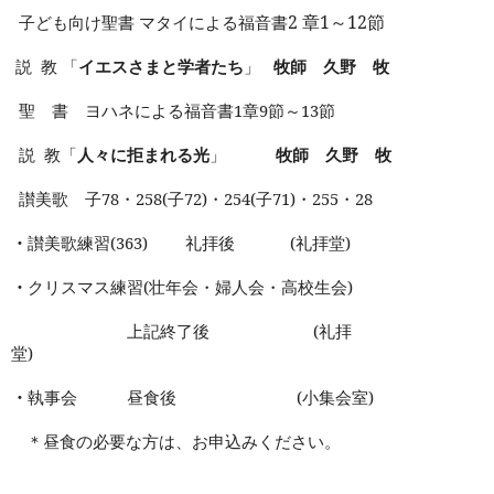
2
章
1
～
12
節
子ども向け聖書 マタイによる福音書
説
教 「
イエスさまと学者たち
」
牧師 久野 牧
聖 書 ヨハネによる福音書
1
章
9
節～
13
節
説
教「
人々に拒まれる光
」
牧師 久野 牧
讃美歌 子
78
・
258(
子
72)
・
254(
子
71)
・
255
・
28
・
讃美歌練習
(363)
礼拝後
(
礼拝堂
)
・
クリスマス練習
(
壮年会・婦人会・高校生会
)
上記終了後
(
礼拝
堂
)
・
執事会 昼食後
(
小集会室
)
＊昼食の必要な方は、お申込みください。