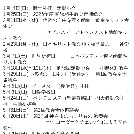
1月 4日(日) 新年礼拝、定期小会
1月25日(日) 2026年度 函館相生教会定期総会
2月11日(水・休) 信教の自由を守る函館・道南キリスト者
集会
セブンスデーアドベンチスト函館キリ
スト教会
2月23日(月・休) 日本キリスト教会神学校卒業式 神学
校
3月 7日(土) 世界祈祷日 日本バプテスト連盟函館キ
リスト教会
3月18日(水)〜19日(木) 第75回定期中会 札幌発寒教会
3月29日(日) 棕櫚の主日礼拝（受難週） 第1回教会全体
協議会
4月 5日(日) イースター（復活節）礼拝
5月 3日(日) 日曜学校日
5月24日(日) ペンテコステ（聖霊降臨日）召天者記念礼
拝・墓前祈祷会
5月31日(日) 第2回教会全体協議会
6月20日(土) 第27回 神さまのおくりもの 演奏会
〜リコーダーとチェンバロによる室内
楽〜
8月 2日(日) 世界の教会を覚える日